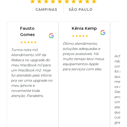
★★★★★
★★★★★
CAMPINAS
SÃO PAULO
Fausto
Kênia Kemp
J
K
Gomes
C
F
★★★★★
J
O
★★★★★
Ótimo atendimento,
soluções adequadas e
★
Turma nota mil.
preços acessíveis. Há
Atendimento VIP da
Achei q
muito tempo levo meus
Rebeca no upgrade do
não ter
equipamentos Apple
meu MacBook m1 para
concert
para serviços com eles.
um MacBook m2. Hoje
foi mui
fui atendido pela Vitória
quanto 
pra ver uma upgrade no
me deix
meu iphone e
os risc
novamente toda
Deus, d
atenção. Parabéns.
arrumar
Um ser
atendi
qualida
cuidad
grata!!!