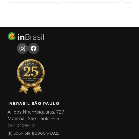
INBRASIL SÃO PAULO
Al. dos Nhambiquaras, 727
Moema · São Paulo — SP
CEP 04090-011
(11) 5051-1511
(11) 99004-6829