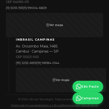
CEP 04090-011
(11) 5051-1511
(11) 99004-6829
Ver mapa
INBRASIL CAMPINAS
Av. Orozimbo Maia, 1485
Cambuí · Campinas — SP
CEP 13023-002
(19) 3252-6651
(19) 98184-0144
Ver mapa
São Paulo
Campinas
©
2026
inBrasil Tecnologia. Todos os direitos reservados.
Política de Privacidade
Sobre a inBrasil
Blog
Agendar Atendimento