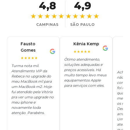
4,8
4,9
★★★★★
★★★★★
CAMPINAS
SÃO PAULO
Fausto
Kênia Kemp
J
K
Gomes
C
F
★★★★★
J
O
★★★★★
Ótimo atendimento,
soluções adequadas e
★
Turma nota mil.
preços acessíveis. Há
Atendimento VIP da
Achei q
muito tempo levo meus
Rebeca no upgrade do
não ter
equipamentos Apple
meu MacBook m1 para
concert
para serviços com eles.
um MacBook m2. Hoje
foi mui
fui atendido pela Vitória
quanto 
pra ver uma upgrade no
me deix
meu iphone e
os risc
novamente toda
Deus, d
atenção. Parabéns.
arrumar
Um ser
atendi
qualida