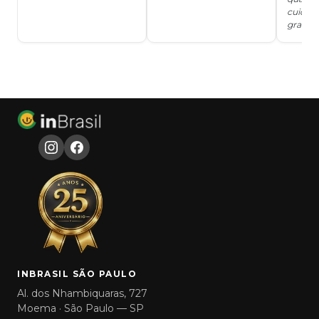
cuidad
grata!!!
INBRASIL SÃO PAULO
Al. dos Nhambiquaras, 727
Moema · São Paulo — SP