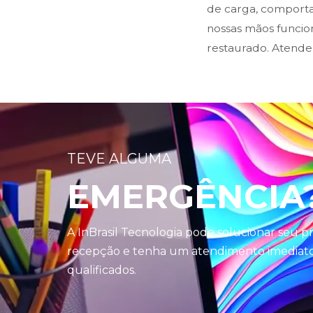
de carga, comporta
nossas mãos funci
restaurado. Atende
TEVE ALGUMA
EMERGÊNCIA
A InBrasil Tecnologia pode solucionar seu 
recepção e tenha um atendimento imediato 
qualificados.