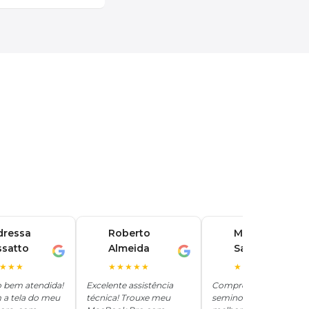
dressa
Roberto
Marina
ssatto
Almeida
Santos
R
M
★★★
★★★★★
★★★★★
o bem atendida!
Excelente assistência
Comprei um iPhone
 a tela do meu
técnica! Trouxe meu
seminovo aqui e ficou