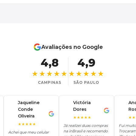
Avaliações no Google
4,8
4,9
★★★★★
★★★★★
CAMPINAS
SÃO PAULO
Jaqueline
Victória
An
Conde
Dores
Ro
V
A
J
Oliveira
★★★★★
★★
★★★★★
Já realizei duas compras
Fui muit
na inBrasil e recomendo
Trocaram
Achei que meu celular