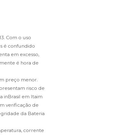
13. Com o uso
es é confundido
enta em excesso,
elmente é hora de
um preço menor.
epresentam risco de
a inBrasil em Itaim
com verificação de
egridade da Bateria
mperatura, corrente