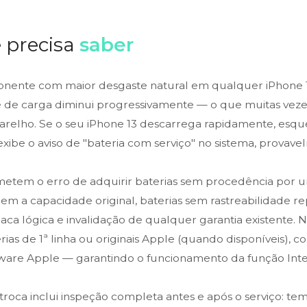
 precisa
saber
onente com maior desgaste natural em qualquer iPhone 
de de carga diminui progressivamente — o que muitas vez
arelho. Se o seu iPhone 13 descarrega rapidamente, esqu
exibe o aviso de "bateria com serviço" no sistema, provav
metem o erro de adquirir baterias sem procedência por 
em a capacidade original, baterias sem rastreabilidade r
laca lógica e invalidação de qualquer garantia existente. N
erias de 1ª linha ou originais Apple (quando disponíveis), 
tware Apple — garantindo o funcionamento da função Int
roca inclui inspeção completa antes e após o serviço: te