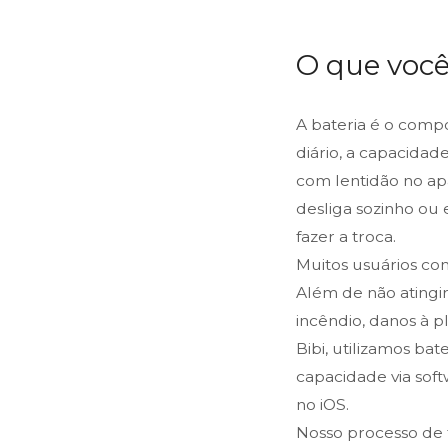
O que você
A bateria é o comp
diário, a capacida
com lentidão no ap
desliga sozinho ou 
fazer a troca.
Muitos usuários co
Além de não atingir
incêndio, danos à p
Bibi, utilizamos bat
capacidade via sof
no iOS.
Nosso processo de t