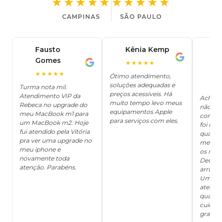
★★★★★
★★★★★
CAMPINAS
SÃO PAULO
Fausto
Kênia Kemp
J
K
Gomes
C
F
★★★★★
J
O
★★★★★
Ótimo atendimento,
soluções adequadas e
★
Turma nota mil.
preços acessíveis. Há
Atendimento VIP da
Achei q
muito tempo levo meus
Rebeca no upgrade do
não ter
equipamentos Apple
meu MacBook m1 para
concert
para serviços com eles.
um MacBook m2. Hoje
foi mui
fui atendido pela Vitória
quanto 
pra ver uma upgrade no
me deix
meu iphone e
os risc
novamente toda
Deus, d
atenção. Parabéns.
arrumar
Um ser
atendi
qualida
cuidad
grata!!!