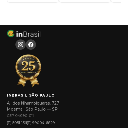
INBRASIL SÃO PAULO
Al. dos Nhambiquaras, 727
Moema · São Paulo — SP
CEP 04090-011
(11) 5051-1511
(11) 99004-6829