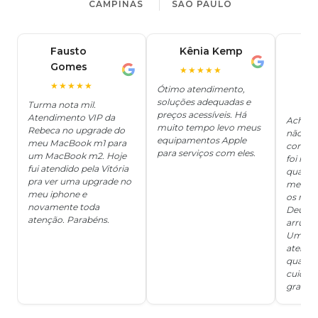
CAMPINAS
SÃO PAULO
Fausto
Kênia Kemp
J
K
Gomes
C
F
★★★★★
J
O
★★★★★
Ótimo atendimento,
soluções adequadas e
★
Turma nota mil.
preços acessíveis. Há
Atendimento VIP da
Achei q
muito tempo levo meus
Rebeca no upgrade do
não ter
equipamentos Apple
meu MacBook m1 para
concert
para serviços com eles.
um MacBook m2. Hoje
foi mui
fui atendido pela Vitória
quanto 
pra ver uma upgrade no
me deix
meu iphone e
os risc
novamente toda
Deus, d
atenção. Parabéns.
arrumar
Um ser
atendi
qualida
cuidad
grata!!!