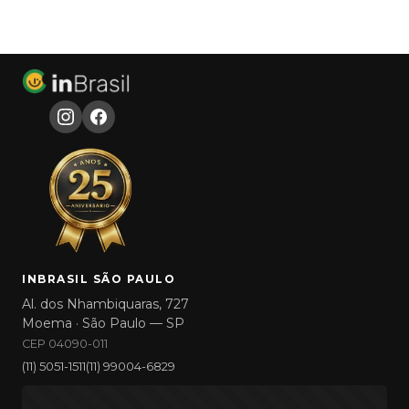
INBRASIL SÃO PAULO
Al. dos Nhambiquaras, 727
Moema · São Paulo — SP
CEP 04090-011
(11) 5051-1511
(11) 99004-6829