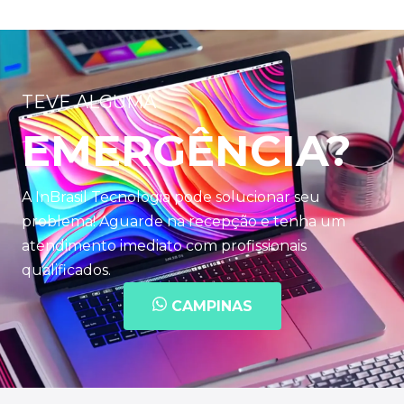
TEVE ALGUMA
EMERGÊNCIA?
A InBrasil Tecnologia pode solucionar seu
problema! Aguarde na recepção e tenha um
atendimento imediato com profissionais
qualificados.
CAMPINAS