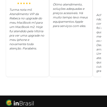
J
O
★★★★★
Ótimo atendimento,
soluções adequadas e
★
Turma nota mil.
preços acessíveis. Há
Atendimento VIP da
Achei q
muito tempo levo meus
Rebeca no upgrade do
não ter
equipamentos Apple
meu MacBook m1 para
concert
para serviços com eles.
um MacBook m2. Hoje
foi mui
fui atendido pela Vitória
quanto 
pra ver uma upgrade no
me deix
meu iphone e
os risc
novamente toda
Deus, d
atenção. Parabéns.
arrumar
Um ser
atendi
qualida
cuidad
grata!!!