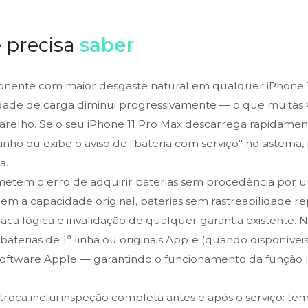
 precisa
saber
onente com maior desgaste natural em qualquer iPhone 
cidade de carga diminui progressivamente — o que muitas
arelho. Se o seu iPhone 11 Pro Max descarrega rapidame
zinho ou exibe o aviso de "bateria com serviço" no sistema
a.
metem o erro de adquirir baterias sem procedência por 
em a capacidade original, baterias sem rastreabilidade r
laca lógica e invalidação de qualquer garantia existente. 
baterias de 1ª linha ou originais Apple (quando disponívei
software Apple — garantindo o funcionamento da função 
roca inclui inspeção completa antes e após o serviço: te