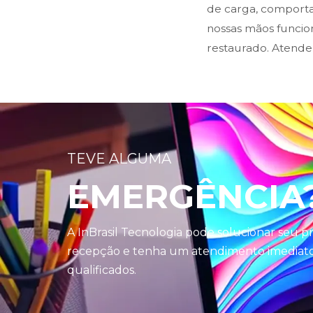
de carga, comporta
nossas mãos funci
restaurado. Atende
TEVE ALGUMA
EMERGÊNCIA
A InBrasil Tecnologia pode solucionar seu 
recepção e tenha um atendimento imediato 
qualificados.