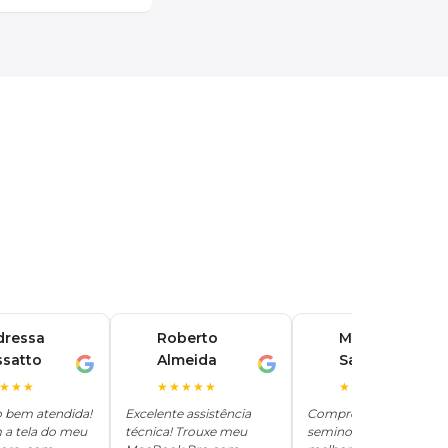
dressa
Roberto
Marina
ssatto
Almeida
Santos
R
M
★★★
★★★★★
★★★★★
o bem atendida!
Excelente assistência
Comprei um iPhone
 a tela do meu
técnica! Trouxe meu
seminovo aqui e ficou