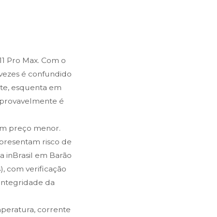
11 Pro Max. Com o
 vezes é confundido
nte, esquenta em
, provavelmente é
um preço menor.
epresentam risco de
Na inBrasil em Barão
s), com verificação
Integridade da
mperatura, corrente