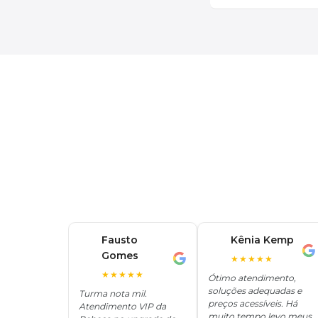
Fausto
Kênia Kemp
K
Gomes
F
★★★★★
★★★★★
Ótimo atendimento,
soluções adequadas e
Turma nota mil.
preços acessíveis. Há
Atendimento VIP da
muito tempo levo meus