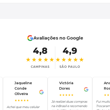
Avaliações no Google
4,8
4,9
★★★★★
★★★★★
CAMPINAS
SÃO PAULO
Jaqueline
Victória
An
Conde
Dores
Ro
V
A
J
Oliveira
★★★★★
★★
★★★★★
Já realizei duas compras
Fui muit
na inBrasil e recomendo
Trocaram
Achei que meu celular