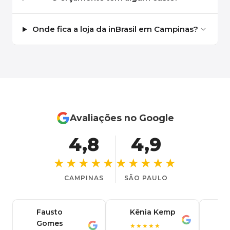
Onde fica a loja da inBrasil em Campinas?
Avaliações no Google
4,8
4,9
★★★★★
★★★★★
CAMPINAS
SÃO PAULO
Fausto
Kênia Kemp
J
K
Gomes
C
F
★★★★★