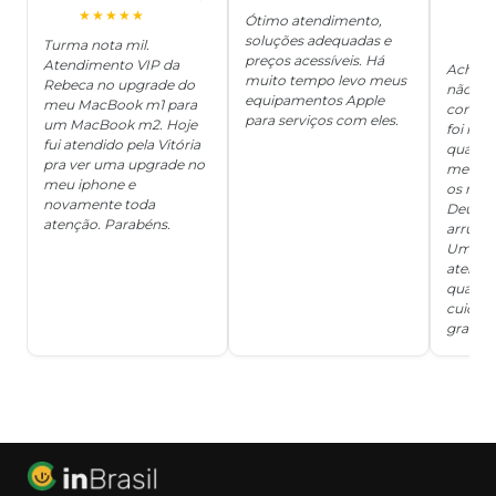
J
O
★★★★★
Ótimo atendimento,
soluções adequadas e
★
Turma nota mil.
preços acessíveis. Há
Atendimento VIP da
Achei q
muito tempo levo meus
Rebeca no upgrade do
não ter
equipamentos Apple
meu MacBook m1 para
concert
para serviços com eles.
um MacBook m2. Hoje
foi mui
fui atendido pela Vitória
quanto 
pra ver uma upgrade no
me deix
meu iphone e
os risc
novamente toda
Deus, d
atenção. Parabéns.
arrumar
Um ser
atendi
qualida
cuidad
grata!!!