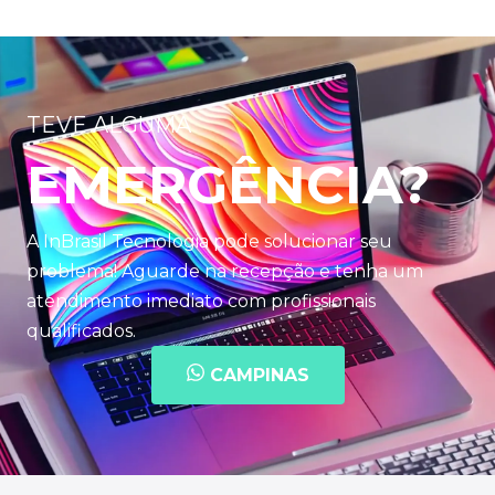
TEVE ALGUMA
EMERGÊNCIA?
A InBrasil Tecnologia pode solucionar seu
problema! Aguarde na recepção e tenha um
atendimento imediato com profissionais
qualificados.
CAMPINAS