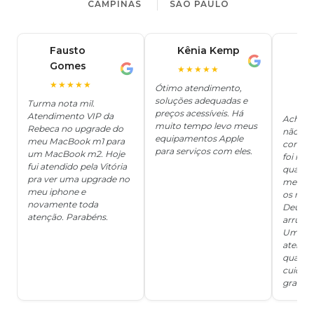
CAMPINAS
SÃO PAULO
Fausto
Kênia Kemp
J
K
Gomes
C
F
★★★★★
J
O
★★★★★
Ótimo atendimento,
soluções adequadas e
★
Turma nota mil.
preços acessíveis. Há
Atendimento VIP da
Achei q
muito tempo levo meus
Rebeca no upgrade do
não ter
equipamentos Apple
meu MacBook m1 para
concert
para serviços com eles.
um MacBook m2. Hoje
foi mui
fui atendido pela Vitória
quanto 
pra ver uma upgrade no
me deix
meu iphone e
os risc
novamente toda
Deus, d
atenção. Parabéns.
arrumar
Um ser
atendi
qualida
cuidad
grata!!!