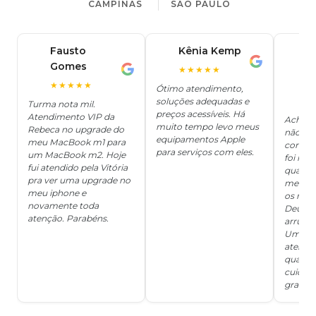
CAMPINAS
SÃO PAULO
Fausto
Kênia Kemp
J
K
Gomes
C
F
★★★★★
J
O
★★★★★
Ótimo atendimento,
soluções adequadas e
★
Turma nota mil.
preços acessíveis. Há
Atendimento VIP da
Achei q
muito tempo levo meus
Rebeca no upgrade do
não ter
equipamentos Apple
meu MacBook m1 para
concert
para serviços com eles.
um MacBook m2. Hoje
foi mui
fui atendido pela Vitória
quanto 
pra ver uma upgrade no
me deix
meu iphone e
os risc
novamente toda
Deus, d
atenção. Parabéns.
arrumar
Um ser
atendi
qualida
cuidad
grata!!!