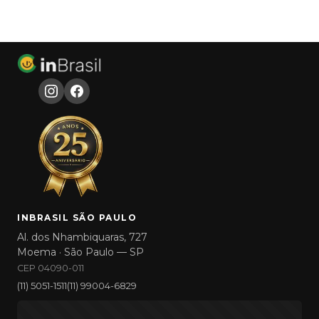
INBRASIL SÃO PAULO
Al. dos Nhambiquaras, 727
Moema · São Paulo — SP
CEP 04090-011
(11) 5051-1511
(11) 99004-6829