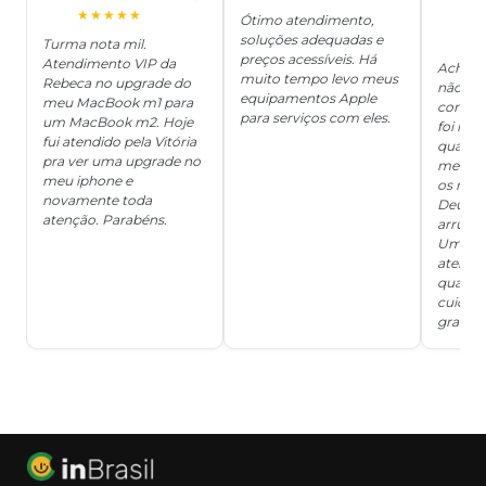
J
O
★★★★★
Ótimo atendimento,
soluções adequadas e
★
Turma nota mil.
preços acessíveis. Há
Atendimento VIP da
Achei q
muito tempo levo meus
Rebeca no upgrade do
não ter
equipamentos Apple
meu MacBook m1 para
concert
para serviços com eles.
um MacBook m2. Hoje
foi mui
fui atendido pela Vitória
quanto 
pra ver uma upgrade no
me deix
meu iphone e
os risc
novamente toda
Deus, d
atenção. Parabéns.
arrumar
Um ser
atendi
qualida
cuidad
grata!!!