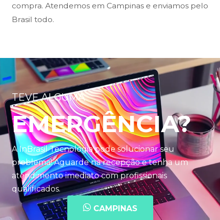
compra. Atendemos em Campinas e enviamos pelo
Brasil todo.
TEVE ALGUMA
EMERGÊNCIA?
A InBrasil Tecnologia pode solucionar seu
problema! Aguarde na recepção e tenha um
atendimento imediato com profissionais
qualificados.
CAMPINAS