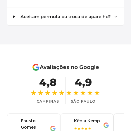
Aceitam permuta ou troca de aparelho?
Avaliações no Google
4,8
4,9
★★★★★
★★★★★
CAMPINAS
SÃO PAULO
Fausto
Kênia Kemp
J
K
Gomes
C
F
★★★★★