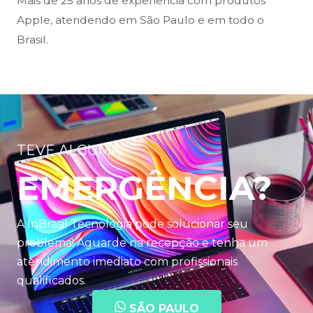
Mais de 25 anos de experiência com produtos
Apple, atendendo em São Paulo e em todo o
Brasil.
TEVE ALGUMA
EMERGÊNCIA?
A InBrasil Tecnologia pode solucionar seu
problema! Aguarde na recepção e tenha um
atendimento imediato com profissionais
qualificados.
SÃO PAULO