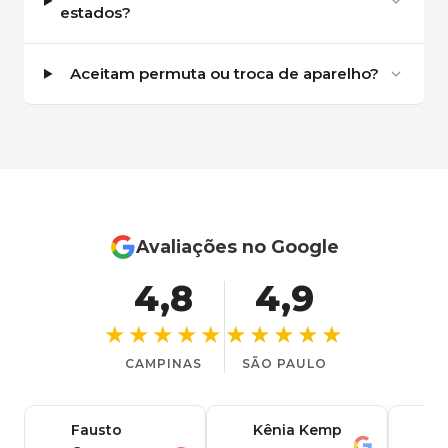
estados?
Aceitam permuta ou troca de aparelho?
Avaliações no Google
4,8
4,9
★★★★★
★★★★★
CAMPINAS
SÃO PAULO
Fausto
Kênia Kemp
J
K