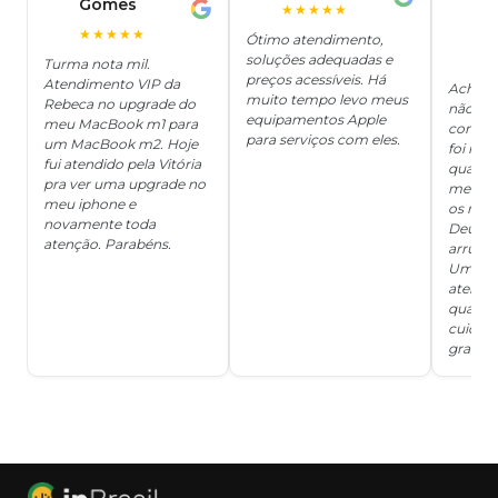
Gomes
C
F
★★★★★
J
O
★★★★★
Ótimo atendimento,
soluções adequadas e
★
Turma nota mil.
preços acessíveis. Há
Atendimento VIP da
Achei q
muito tempo levo meus
Rebeca no upgrade do
não ter
equipamentos Apple
meu MacBook m1 para
concert
para serviços com eles.
um MacBook m2. Hoje
foi mui
fui atendido pela Vitória
quanto 
pra ver uma upgrade no
me deix
meu iphone e
os risc
novamente toda
Deus, d
atenção. Parabéns.
arrumar
Um ser
atendi
qualida
cuidad
grata!!!