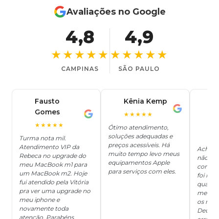
Avaliações no Google
4,8
4,9
★★★★★
★★★★★
CAMPINAS
SÃO PAULO
Fausto
Kênia Kemp
J
K
Gomes
C
F
★★★★★
J
O
★★★★★
Ótimo atendimento,
soluções adequadas e
★
Turma nota mil.
preços acessíveis. Há
Atendimento VIP da
Achei q
muito tempo levo meus
Rebeca no upgrade do
não ter
equipamentos Apple
meu MacBook m1 para
concert
para serviços com eles.
um MacBook m2. Hoje
foi mui
fui atendido pela Vitória
quanto 
pra ver uma upgrade no
me deix
meu iphone e
os risc
novamente toda
Deus, d
atenção. Parabéns.