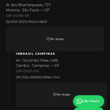
Al. dos Nhambiquaras, 727
Moema · São Paulo — SP
CEP 04090-011
(11) 5051-1511
(11) 99004-6829
Ver mapa
INBRASIL CAMPINAS
Av. Orozimbo Maia, 1485
Cambuí · Campinas — SP
CEP 13023-002
(19) 3252-6651
(19) 98184-0144
Ver mapa
São Paulo