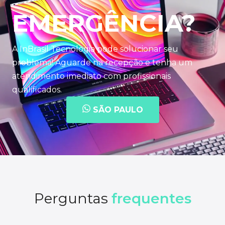
EMERGÊNCIA?
A InBrasil Tecnologia pode solucionar seu
problema! Aguarde na recepção e tenha um
atendimento imediato com profissionais
qualificados.
SÃO PAULO
Perguntas
frequentes