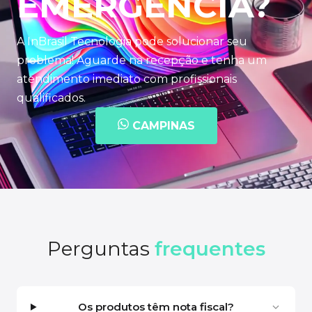
EMERGÊNCIA?
A InBrasil Tecnologia pode solucionar seu
problema! Aguarde na recepção e tenha um
atendimento imediato com profissionais
qualificados.
CAMPINAS
Perguntas
frequentes
Os produtos têm nota fiscal?