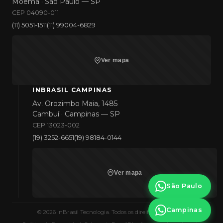
Moema · São Paulo — SP
CEP 04090-011
(11) 5051-1511
(11) 99004-6829
Ver mapa
INBRASIL CAMPINAS
Av. Orozimbo Maia, 1485
Cambuí · Campinas — SP
CEP 13023-002
(19) 3252-6651
(19) 98184-0144
Ver mapa
São Paulo
Campinas
©
2026
inBrasil Tecnologia. Todos os direitos reservados.