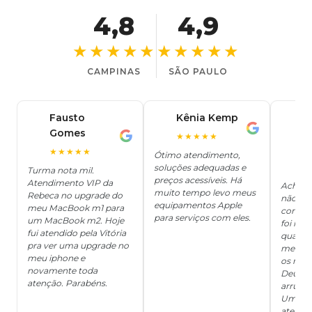
4,8
4,9
★★★★★
★★★★★
CAMPINAS
SÃO PAULO
Fausto
Kênia Kemp
J
K
Gomes
C
F
★★★★★
J
O
★★★★★
Ótimo atendimento,
soluções adequadas e
★
Turma nota mil.
preços acessíveis. Há
Atendimento VIP da
Achei q
muito tempo levo meus
Rebeca no upgrade do
não ter
equipamentos Apple
meu MacBook m1 para
concert
para serviços com eles.
um MacBook m2. Hoje
foi mui
fui atendido pela Vitória
quanto 
pra ver uma upgrade no
me deix
meu iphone e
os risc
novamente toda
Deus, d
atenção. Parabéns.
arrumar
Um ser
atendi