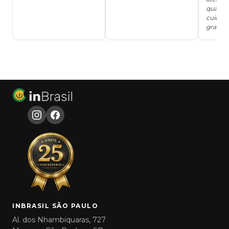
qualida
cuidad
grata!!!
INBRASIL SÃO PAULO
Al. dos Nhambiquaras, 727