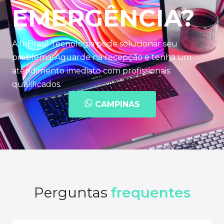
EMERGÊNCIA?
A InBrasil Tecnologia pode solucionar seu
problema! Aguarde na recepção e tenha um
atendimento imediato com profissionais
qualificados.
CAMPINAS
Perguntas
frequentes