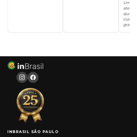
Um ser
atendi
qualida
cuidad
grata!!!
INBRASIL SÃO PAULO