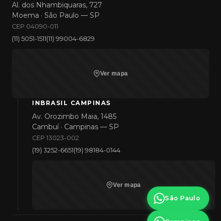
Al. dos Nhambiquaras, 727
Moema · São Paulo — SP
CEP 04090-011
(11) 5051-1511
(11) 99004-6829
Ver mapa
INBRASIL CAMPINAS
Av. Orozimbo Maia, 1485
Cambuí · Campinas — SP
CEP 13023-002
(19) 3252-6651
(19) 98184-0144
Ver mapa
São Paulo