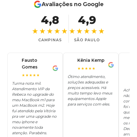
Avaliações no Google
4,8
4,9
★★★★★
★★★★★
CAMPINAS
SÃO PAULO
Fausto
Kênia Kemp
J
K
Gomes
C
F
★★★★★
J
O
★★★★★
Ótimo atendimento,
soluções adequadas e
★
Turma nota mil.
preços acessíveis. Há
Atendimento VIP da
Achei q
muito tempo levo meus
Rebeca no upgrade do
não ter
equipamentos Apple
meu MacBook m1 para
concert
para serviços com eles.
um MacBook m2. Hoje
foi mui
fui atendido pela Vitória
quanto 
pra ver uma upgrade no
me deix
meu iphone e
os risc
novamente toda
Deus, d
atenção. Parabéns.
arrumar