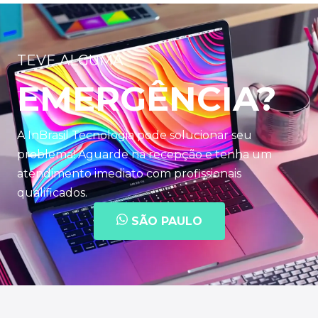
TEVE ALGUMA
EMERGÊNCIA?
A InBrasil Tecnologia pode solucionar seu
problema! Aguarde na recepção e tenha um
atendimento imediato com profissionais
qualificados.
SÃO PAULO