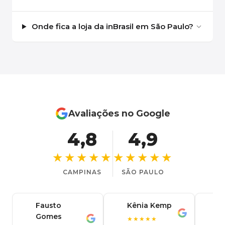
Onde fica a loja da inBrasil em São Paulo?
Avaliações no Google
4,8
4,9
★★★★★
★★★★★
CAMPINAS
SÃO PAULO
Fausto
Kênia Kemp
J
K
Gomes
C
F
★★★★★
J