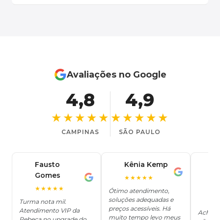
Avaliações no Google
4,8
4,9
★★★★★
★★★★★
CAMPINAS
SÃO PAULO
Fausto
Kênia Kemp
J
K
Gomes
C
F
★★★★★
J
O
★★★★★
Ótimo atendimento,
soluções adequadas e
★
Turma nota mil.
preços acessíveis. Há
Atendimento VIP da
Achei q
muito tempo levo meus
Rebeca no upgrade do