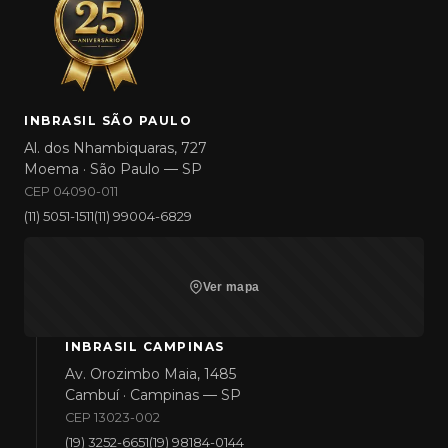
INBRASIL SÃO PAULO
Al. dos Nhambiquaras, 727
Moema · São Paulo — SP
CEP 04090-011
(11) 5051-1511
(11) 99004-6829
Ver mapa
INBRASIL CAMPINAS
Av. Orozimbo Maia, 1485
Cambuí · Campinas — SP
CEP 13023-002
(19) 3252-6651
(19) 98184-0144