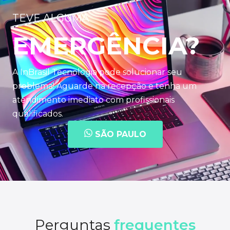
TEVE ALGUMA
EMERGÊNCIA?
A InBrasil Tecnologia pode solucionar seu
problema! Aguarde na recepção e tenha um
atendimento imediato com profissionais
qualificados.
SÃO PAULO
Perguntas
frequentes