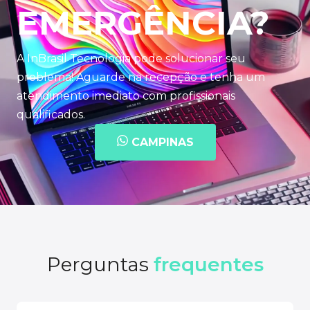
EMERGÊNCIA?
A InBrasil Tecnologia pode solucionar seu
problema! Aguarde na recepção e tenha um
atendimento imediato com profissionais
qualificados.
CAMPINAS
Perguntas
frequentes