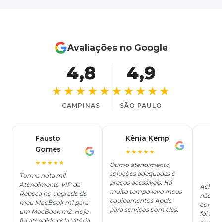
Avaliações no Google
4,8
4,9
★★★★★
★★★★★
CAMPINAS
SÃO PAULO
Fausto
Kênia Kemp
J
K
Gomes
C
F
★★★★★
J
O
★★★★★
Ótimo atendimento,
soluções adequadas e
★
Turma nota mil.
preços acessíveis. Há
Atendimento VIP da
Achei q
muito tempo levo meus
Rebeca no upgrade do
não ter
equipamentos Apple
meu MacBook m1 para
concert
para serviços com eles.
um MacBook m2. Hoje
foi mui
fui atendido pela Vitória