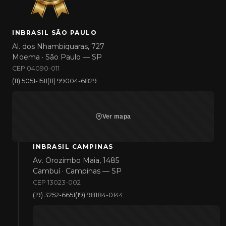
INBRASIL SÃO PAULO
Al. dos Nhambiquaras, 727
Moema · São Paulo — SP
CEP 04090-011
(11) 5051-1511
(11) 99004-6829
Ver mapa
INBRASIL CAMPINAS
Av. Orozimbo Maia, 1485
Cambuí · Campinas — SP
CEP 13023-002
(19) 3252-6651
(19) 98184-0144