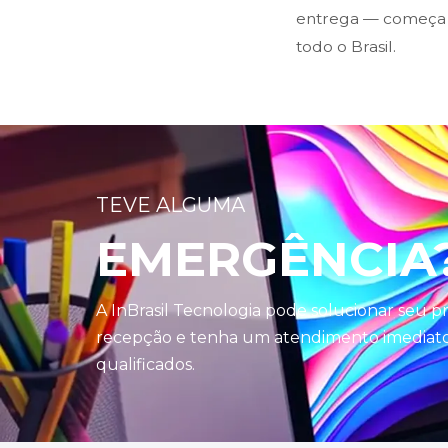
entrega — começa n
todo o Brasil.
TEVE ALGUMA
EMERGÊNCIA
A InBrasil Tecnologia pode solucionar seu 
recepção e tenha um atendimento imediato 
qualificados.