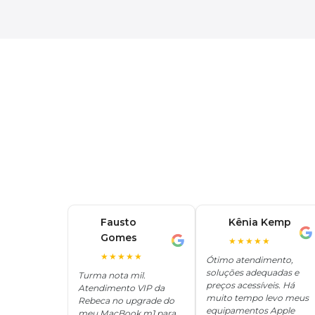
Fausto
Kênia Kemp
K
Gomes
F
★★★★★
★★★★★
Ótimo atendimento,
soluções adequadas e
Turma nota mil.
preços acessíveis. Há
Atendimento VIP da
muito tempo levo meus
Rebeca no upgrade do
equipamentos Apple
meu MacBook m1 para