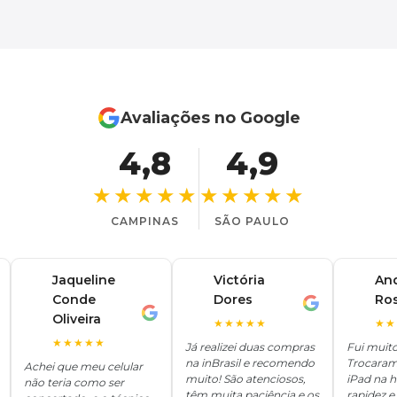
Avaliações no Google
4,8
4,9
★★★★★
★★★★★
CAMPINAS
SÃO PAULO
Jaqueline
Victória
An
Conde
Dores
Ro
V
A
J
Oliveira
★★★★★
★★
★★★★★
Já realizei duas compras
Fui muit
na inBrasil e recomendo
Trocaram
Achei que meu celular
muito! São atenciosos,
iPad na 
não teria como ser
têm muita paciência e os
rapidez e 