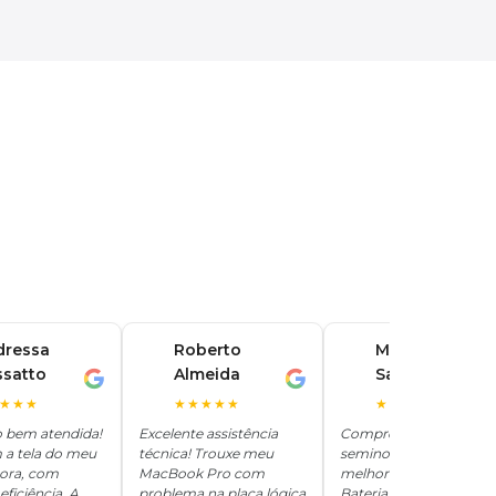
dressa
Roberto
Marina
ssatto
Almeida
Santos
R
M
★★★
★★★★★
★★★★★
o bem atendida!
Excelente assistência
Comprei um iPhone
 a tela do meu
técnica! Trouxe meu
seminovo aqui e ficou
hora, com
MacBook Pro com
melhor que novo.
eficiência. A
problema na placa lógica
Bateria 100%, tudo