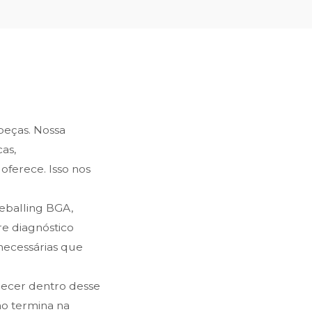
 peças. Nossa
as,
oferece. Isso nos
reballing BGA,
e diagnóstico
snecessárias que
recer dentro desse
ão termina na