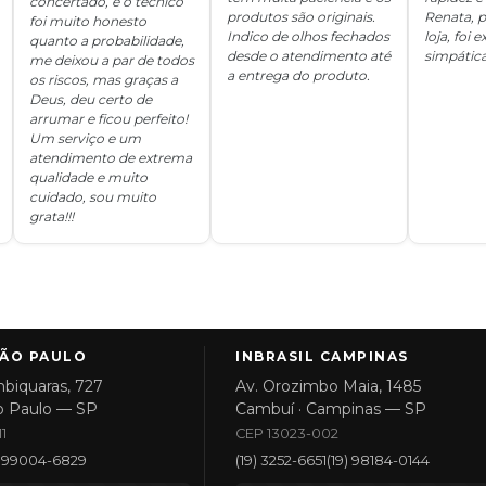
concertado, e o técnico
produtos são originais.
Renata, p
foi muito honesto
Indico de olhos fechados
loja, foi
quanto a probabilidade,
desde o atendimento até
simpática
me deixou a par de todos
a entrega do produto.
os riscos, mas graças a
Deus, deu certo de
arrumar e ficou perfeito!
Um serviço e um
atendimento de extrema
qualidade e muito
cuidado, sou muito
grata!!!
SÃO PAULO
INBRASIL CAMPINAS
biquaras, 727
Av. Orozimbo Maia, 1485
o Paulo — SP
Cambuí · Campinas — SP
1
CEP 13023-002
1) 99004-6829
(19) 3252-6651
(19) 98184-0144