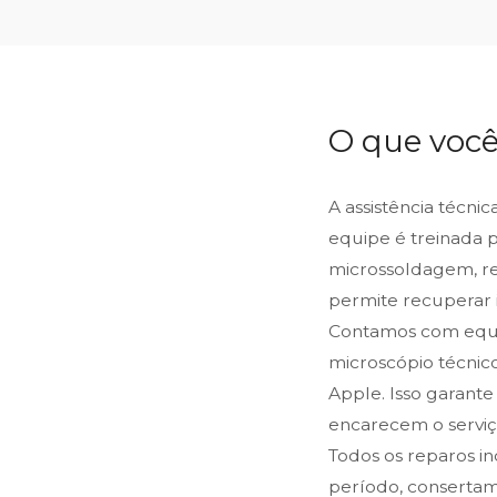
O que você
A assistência técni
equipe é treinada 
microssoldagem, reb
permite recuperar 
Contamos com equip
microscópio técnic
Apple. Isso garante
encarecem o serviço
Todos os reparos i
período, consertam