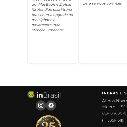
para serviços com eles.
um MacBook m2. Hoje
fui atendido pela Vitória
pra ver uma upgrade no
meu iphone e
novamente toda
atenção. Parabéns.
INBRASIL 
Al. dos Nham
Moema · Sã
CEP 04090-01
(11) 5051-1511
(1