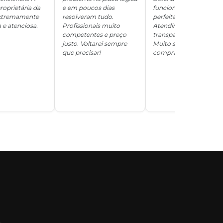
roprietária da
e em poucos dias
funcionando
 extremamente
resolveram tudo.
perfeitamente.
 e atenciosa.
Profissionais muito
Atendimento
competentes e preço
transparente e honesto
justo. Voltarei sempre
Muito satisfeita com a
que precisar!
compra!