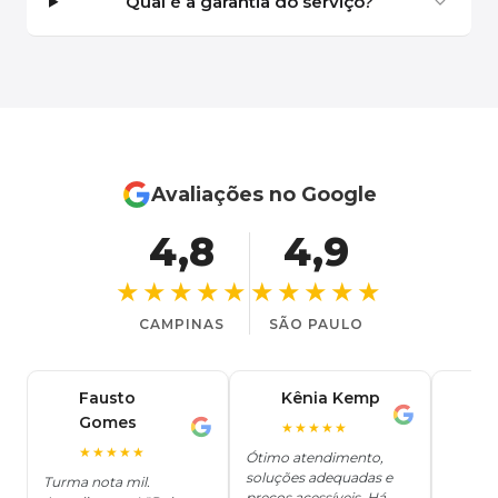
Qual é a garantia do serviço?
Avaliações no Google
4,8
4,9
★★★★★
★★★★★
CAMPINAS
SÃO PAULO
Fausto
Kênia Kemp
J
K
Gomes
C
F
★★★★★
J
O
★★★★★
Ótimo atendimento,
soluções adequadas e
★
Turma nota mil.
preços acessíveis. Há