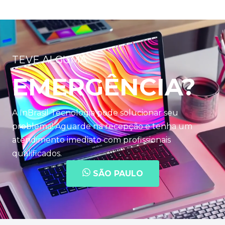
TEVE ALGUMA
EMERGÊNCIA?
A InBrasil Tecnologia pode solucionar seu
problema! Aguarde na recepção e tenha um
atendimento imediato com profissionais
qualificados.
SÃO PAULO