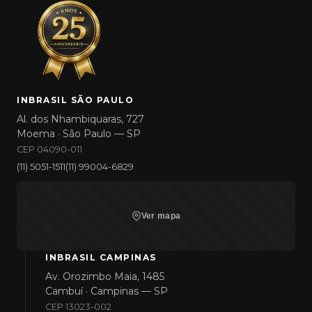
INBRASIL SÃO PAULO
Al. dos Nhambiquaras, 727
Moema · São Paulo — SP
CEP 04090-011
(11) 5051-1511
(11) 99004-6829
Ver mapa
INBRASIL CAMPINAS
Av. Orozimbo Maia, 1485
Cambuí · Campinas — SP
CEP 13023-002