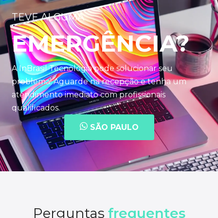
TEVE ALGUMA
EMERGÊNCIA?
A InBrasil Tecnologia pode solucionar seu
problema! Aguarde na recepção e tenha um
atendimento imediato com profissionais
qualificados.
SÃO PAULO
Perguntas
frequentes