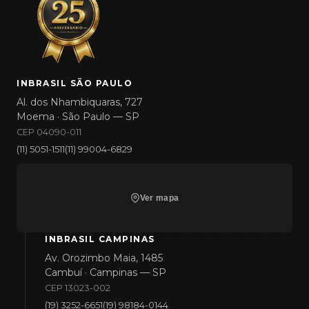
INBRASIL SÃO PAULO
Al. dos Nhambiquaras, 727
Moema · São Paulo — SP
CEP 04090-011
(11) 5051-1511
(11) 99004-6829
Ver mapa
INBRASIL CAMPINAS
Av. Orozimbo Maia, 1485
Cambuí · Campinas — SP
CEP 13023-002
(19) 3252-6651
(19) 98184-0144