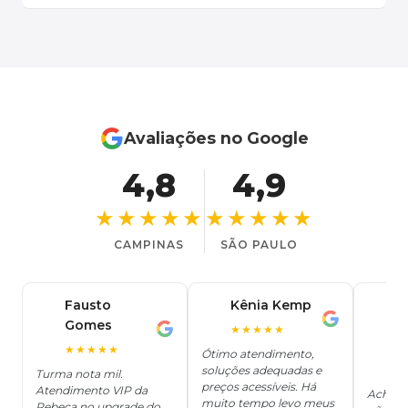
Avaliações no Google
4,8
4,9
★★★★★
★★★★★
CAMPINAS
SÃO PAULO
Fausto
Kênia Kemp
J
K
Gomes
C
F
★★★★★
J
O
★★★★★
Ótimo atendimento,
soluções adequadas e
★
Turma nota mil.
preços acessíveis. Há
Atendimento VIP da
Achei q
muito tempo levo meus
Rebeca no upgrade do