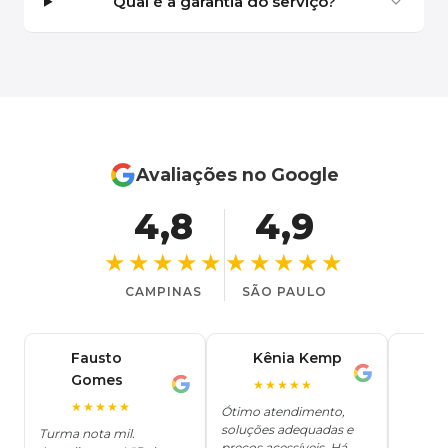
Qual é a garantia do serviço?
Avaliações no Google
4,8
4,9
★★★★★
★★★★★
CAMPINAS
SÃO PAULO
Fausto
Kênia Kemp
J
K
Gomes
C
F
★★★★★
J
O
★★★★★
Ótimo atendimento,
soluções adequadas e
★
Turma nota mil.
preços acessíveis. Há