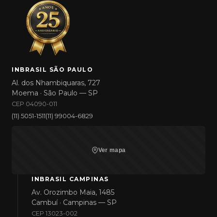
INBRASIL SÃO PAULO
Al. dos Nhambiquaras, 727
Moema · São Paulo — SP
CEP 04090-011
(11) 5051-1511
(11) 99004-6829
Ver mapa
INBRASIL CAMPINAS
Av. Orozimbo Maia, 1485
Cambuí · Campinas — SP
CEP 13023-002