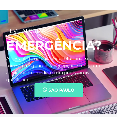
TEVE ALGUMA
EMERGÊNCIA?
A InBrasil Tecnologia pode solucionar seu
problema! Aguarde na recepção e tenha um
atendimento imediato com profissionais
qualificados.
SÃO PAULO