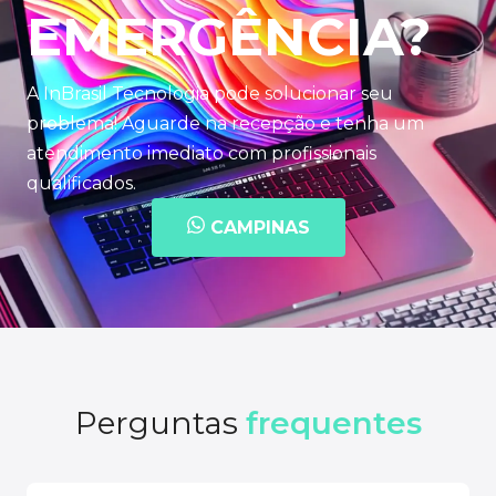
EMERGÊNCIA?
A InBrasil Tecnologia pode solucionar seu
problema! Aguarde na recepção e tenha um
atendimento imediato com profissionais
qualificados.
CAMPINAS
Perguntas
frequentes