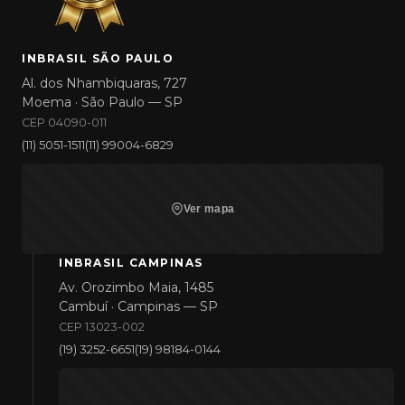
INBRASIL SÃO PAULO
Al. dos Nhambiquaras, 727
Moema · São Paulo — SP
CEP 04090-011
(11) 5051-1511
(11) 99004-6829
Ver mapa
INBRASIL CAMPINAS
Av. Orozimbo Maia, 1485
Cambuí · Campinas — SP
CEP 13023-002
(19) 3252-6651
(19) 98184-0144