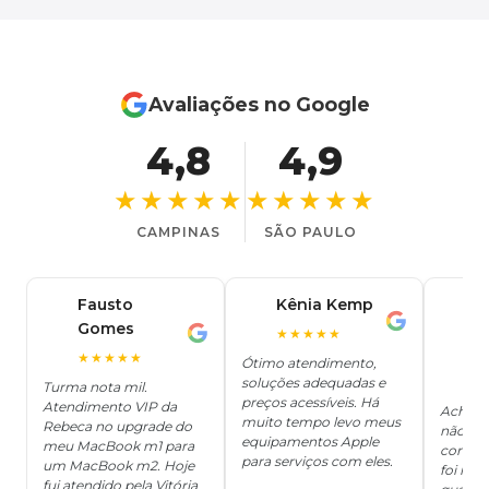
Avaliações no Google
4,8
4,9
★★★★★
★★★★★
CAMPINAS
SÃO PAULO
Fausto
Kênia Kemp
J
K
Gomes
C
F
★★★★★
J
O
★★★★★
Ótimo atendimento,
soluções adequadas e
★
Turma nota mil.
preços acessíveis. Há
Atendimento VIP da
Achei q
muito tempo levo meus
Rebeca no upgrade do
não ter
equipamentos Apple
meu MacBook m1 para
concert
para serviços com eles.
um MacBook m2. Hoje
foi mui
fui atendido pela Vitória