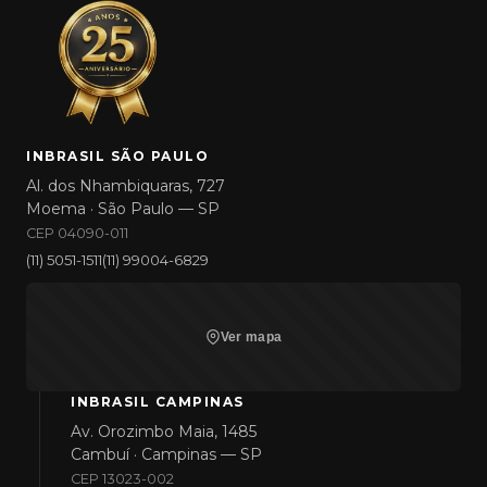
INBRASIL SÃO PAULO
Al. dos Nhambiquaras, 727
Moema · São Paulo — SP
CEP 04090-011
(11) 5051-1511
(11) 99004-6829
Ver mapa
INBRASIL CAMPINAS
Av. Orozimbo Maia, 1485
Cambuí · Campinas — SP
CEP 13023-002