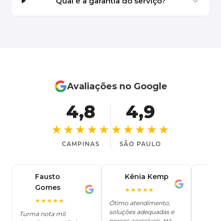
Qual é a garantia do serviço?
Avaliações no Google
4,8
4,9
★★★★★
★★★★★
CAMPINAS
SÃO PAULO
Fausto
Kênia Kemp
J
K
Gomes
C
F
★★★★★
J
O
★★★★★
Ótimo atendimento,
soluções adequadas e
★
Turma nota mil.
preços acessíveis. Há