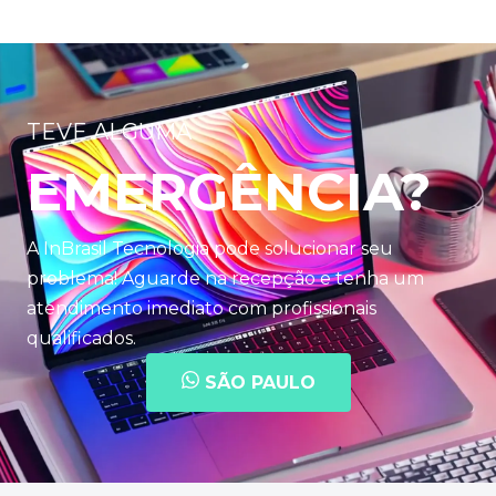
TEVE ALGUMA
EMERGÊNCIA?
A InBrasil Tecnologia pode solucionar seu
problema! Aguarde na recepção e tenha um
atendimento imediato com profissionais
qualificados.
SÃO PAULO