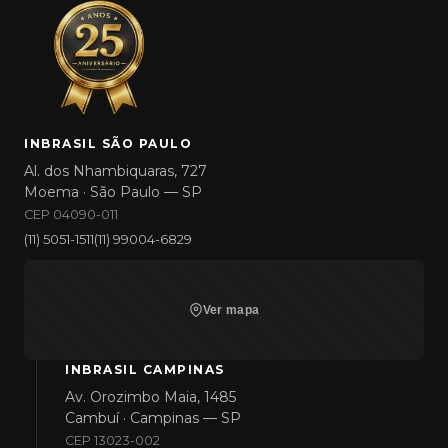
INBRASIL SÃO PAULO
Al. dos Nhambiquaras, 727
Moema · São Paulo — SP
CEP 04090-011
(11) 5051-1511
(11) 99004-6829
Ver mapa
INBRASIL CAMPINAS
Av. Orozimbo Maia, 1485
Cambuí · Campinas — SP
CEP 13023-002