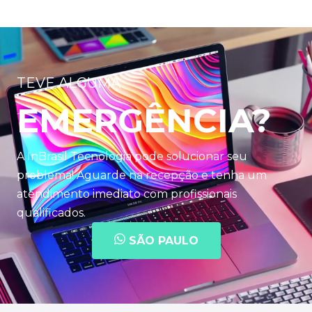
TEVE ALGUMA
EMERGÊNCIA?
A InBrasil Tecnologia pode solucionar seu
problema! Aguarde na recepção e tenha um
atendimento imediato com profissionais
qualificados.
SÃO PAULO