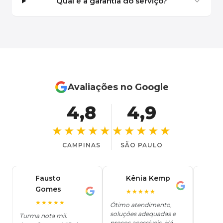
Qual é a garantia do serviço?
Avaliações no Google
4,8
4,9
★★★★★
★★★★★
CAMPINAS
SÃO PAULO
Fausto
Kênia Kemp
J
K
Gomes
C
F
★★★★★
J
O
★★★★★
Ótimo atendimento,
soluções adequadas e
★
Turma nota mil.
preços acessíveis. Há