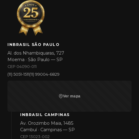
INBRASIL SÃO PAULO
Al. dos Nhambiquaras, 727
Moema · São Paulo — SP
CEP 04090-011
(11) 5051-1511
(11) 99004-6829
Ver mapa
INBRASIL CAMPINAS
Av. Orozimbo Maia, 1485
Cambuí · Campinas — SP
CEP 13023-002