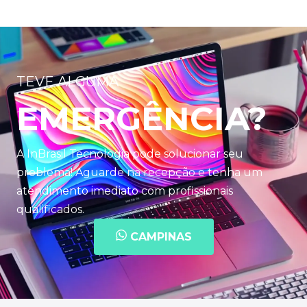
TEVE ALGUMA
EMERGÊNCIA?
A InBrasil Tecnologia pode solucionar seu
problema! Aguarde na recepção e tenha um
atendimento imediato com profissionais
qualificados.
CAMPINAS