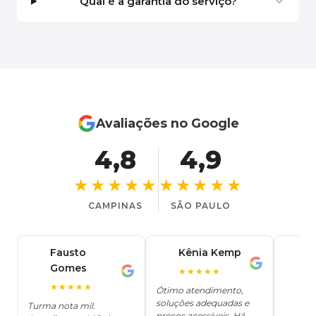
Qual é a garantia do serviço?
Avaliações no Google
4,8
4,9
★★★★★
★★★★★
CAMPINAS
SÃO PAULO
Fausto
Kênia Kemp
J
K
Gomes
C
F
★★★★★
J
O
★★★★★
Ótimo atendimento,
soluções adequadas e
★
Turma nota mil.
preços acessíveis. Há