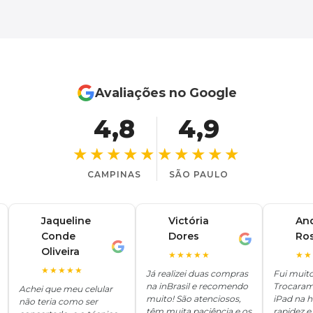
Avaliações no Google
4,8
4,9
★★★★★
★★★★★
CAMPINAS
SÃO PAULO
Jaqueline
Victória
An
Conde
Dores
Ro
V
A
J
Oliveira
★★★★★
★★
★★★★★
Já realizei duas compras
Fui muit
na inBrasil e recomendo
Trocaram
Achei que meu celular
muito! São atenciosos,
iPad na 
não teria como ser
têm muita paciência e os
rapidez e 