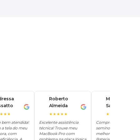
dressa
Roberto
Marina
ssatto
Almeida
Santos
R
M
★★★
★★★★★
★★★★★
o bem atendida!
Excelente assistência
Comprei um iPhone
 a tela do meu
técnica! Trouxe meu
seminovo aqui e ficou
hora, com
MacBook Pro com
melhor que novo.
eficiência. A
problema na placa lógica
Bateria 100%, tudo