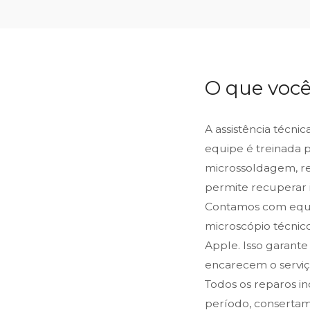
O que você
A assistência técni
equipe é treinada 
microssoldagem, reb
permite recuperar 
Contamos com equip
microscópio técnic
Apple. Isso garante
encarecem o serviço
Todos os reparos i
período, consertam