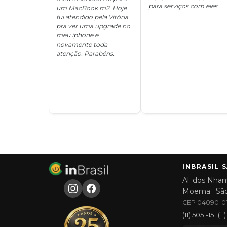
para serviços com eles.
um MacBook m2. Hoje
fui atendido pela Vitória
pra ver uma upgrade no
meu iphone e
novamente toda
atenção. Parabéns.
INBRASIL 
Al. dos Nham
Moema · Sã
CEP 04090-01
(11) 5051-1511
(1