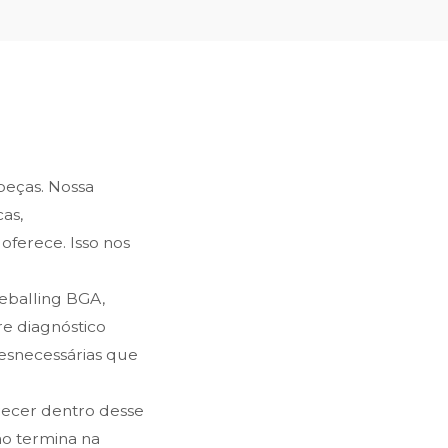
 peças. Nossa
as,
oferece. Isso nos
reballing BGA,
e diagnóstico
desnecessárias que
recer dentro desse
ão termina na