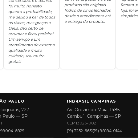
concertado, e o técnico
produtos são originais.
Renata, p
foi muito honesto
Indico de olhos fechados
loja, foi
quanto a probabilidade,
desde o atendimento até
simpática
me deixou a par de todos
a entrega do produto.
os riscos, mas graças a
Deus, deu certo de
arrumar e ficou perfeito!
Um serviço e um
atendimento de extrema
qualidade e muito
cuidado, sou muito
grata!!!
SÃO PAULO
INBRASIL CAMPINAS
biquaras, 727
Av. Orozimbo Maia, 1485
o Paulo — SP
Cambuí · Campinas — SP
1
CEP 13023-002
1) 99004-6829
(19) 3252-6651
(19) 98184-0144