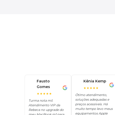
Fausto
Kênia Kemp
K
Gomes
F
★★★★★
★★★★★
Ótimo atendimento,
soluções adequadas e
Turma nota mil.
preços acessíveis. Há
Atendimento VIP da
muito tempo levo meus
Rebeca no upgrade do
equipamentos Apple
meu MacBook m1 para