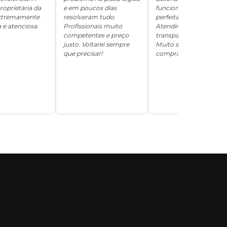
roprietária da
e em poucos dias
funcionando
 extremamente
resolveram tudo.
perfeitamente.
 e atenciosa.
Profissionais muito
Atendimento
competentes e preço
transparente e honesto
justo. Voltarei sempre
Muito satisfeita com a
que precisar!
compra!