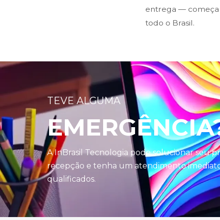
entrega — começa n
todo o Brasil.
TEVE ALGUMA
EMERGÊNCIA
A InBrasil Tecnologia pode solucionar seu 
recepção e tenha um atendimento imediato 
qualificados.