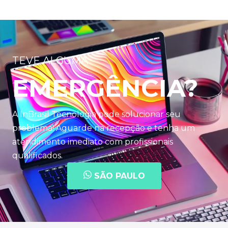
TEVE ALGUMA
EMERGÊNCIA?
A InBrasil Tecnologia pode solucionar seu
problema! Aguarde na recepção e tenha um
atendimento imediato com profissionais
qualificados.
SÃO PAULO