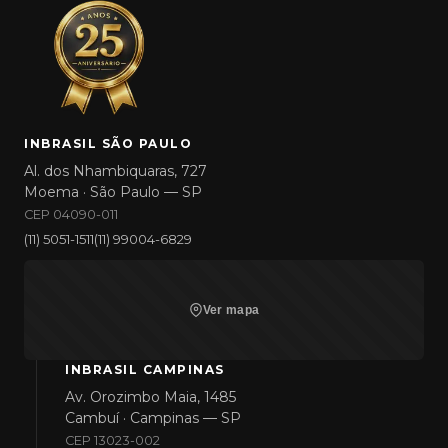
INBRASIL SÃO PAULO
Al. dos Nhambiquaras, 727
Moema · São Paulo — SP
CEP 04090-011
(11) 5051-1511
(11) 99004-6829
Ver mapa
INBRASIL CAMPINAS
Av. Orozimbo Maia, 1485
Cambuí · Campinas — SP
CEP 13023-002