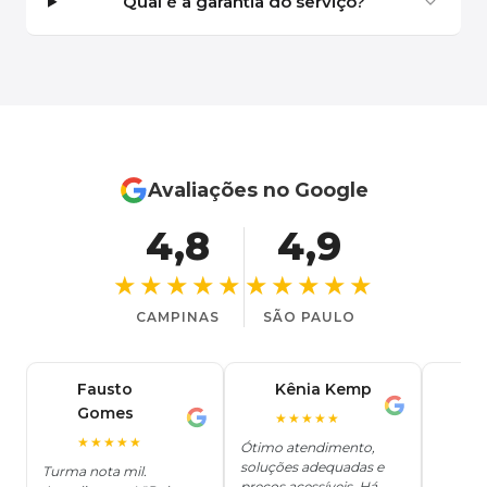
Qual é a garantia do serviço?
Avaliações no Google
4,8
4,9
★★★★★
★★★★★
CAMPINAS
SÃO PAULO
Fausto
Kênia Kemp
J
K
Gomes
C
F
★★★★★
J
O
★★★★★
Ótimo atendimento,
soluções adequadas e
★
Turma nota mil.
preços acessíveis. Há