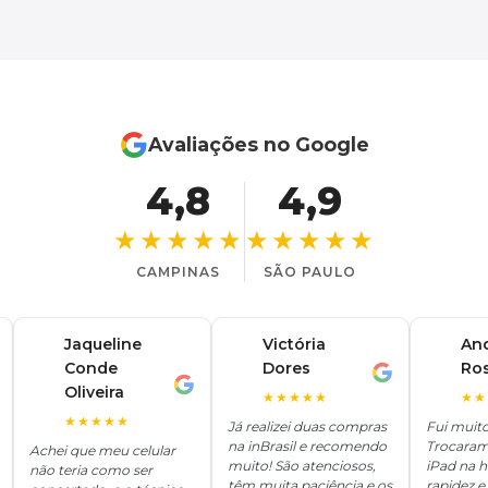
Avaliações no Google
4,8
4,9
★★★★★
★★★★★
CAMPINAS
SÃO PAULO
Jaqueline
Victória
An
Conde
Dores
Ro
V
A
J
Oliveira
★★★★★
★★
★★★★★
Já realizei duas compras
Fui muit
na inBrasil e recomendo
Trocaram
Achei que meu celular
muito! São atenciosos,
iPad na 
não teria como ser
têm muita paciência e os
rapidez e 