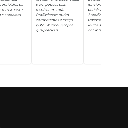
roprietária da
e em poucos dias
funcionando
 extremamente
resolveram tudo.
perfeitamente.
 e atenciosa.
Profissionais muito
Atendimento
competentes e preço
transparente e honesto
justo. Voltarei sempre
Muito satisfeita com a
que precisar!
compra!