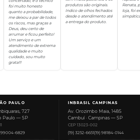
concertado, e o técnico
produtos são originais.
Renata, p
foi muito honesto
Indico de olhos fechados
loja, foi
quanto a probabilidade,
desde o atendimento até
simpática
me deixou a par de todos
a entrega do produto.
os riscos, mas graças a
Deus, deu certo de
arrumar e ficou perfeito!
Um serviço e um
atendimento de extrema
qualidade e muito
cuidado, sou muito
grata!!!
SÃO PAULO
INBRASIL CAMPINAS
biquaras, 727
Av. Orozimbo Maia, 1485
o Paulo — SP
Cambuí · Campinas — SP
1
CEP 13023-002
1) 99004-6829
(19) 3252-6651
(19) 98184-0144