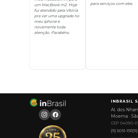
para serviços com eles.
um MacBook m2. Hoje
fui atendido pela Vitória
pra ver uma upgrade no
meu iphone e
novamente toda
atenção. Parabéns.
INBRASIL 
Al. dos Nham
Moema · Sã
CEP 04090-01
(11) 5051-1511
(1