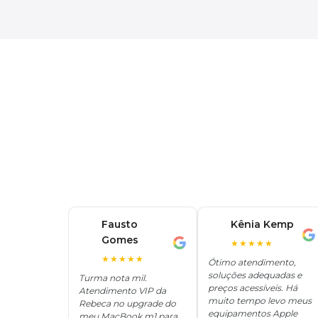
Fausto
Kênia Kemp
K
Gomes
F
★★★★★
★★★★★
Ótimo atendimento,
soluções adequadas e
Turma nota mil.
preços acessíveis. Há
Atendimento VIP da
muito tempo levo meus
Rebeca no upgrade do
equipamentos Apple
meu MacBook m1 para