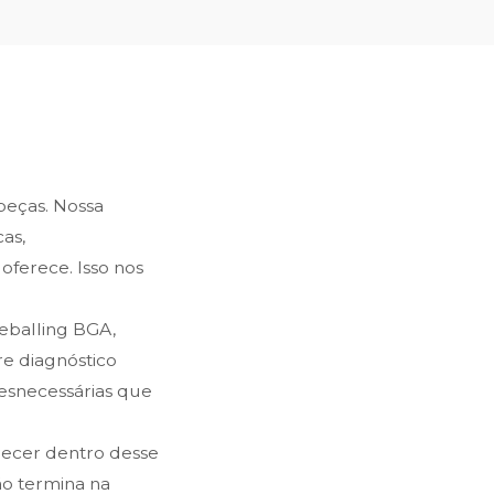
 peças. Nossa
as,
oferece. Isso nos
reballing BGA,
e diagnóstico
desnecessárias que
recer dentro desse
ão termina na