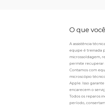
O que você
A assistência técni
equipe é treinada 
microssoldagem, reb
permite recuperar 
Contamos com equip
microscópio técnic
Apple. Isso garante
encarecem o serviço
Todos os reparos i
período, consertam