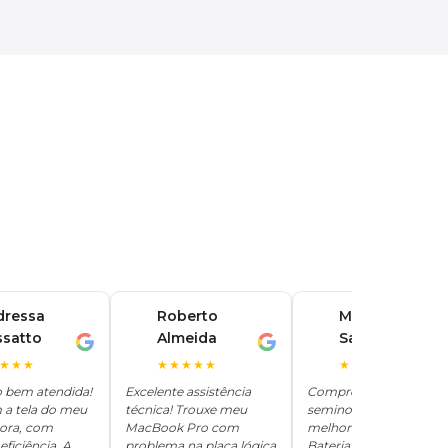
dressa
Roberto
Marina
ssatto
Almeida
Santos
R
M
★★★
★★★★★
★★★★★
o bem atendida!
Excelente assistência
Comprei um iPhone
 a tela do meu
técnica! Trouxe meu
seminovo aqui e ficou
hora, com
MacBook Pro com
melhor que novo.
eficiência. A
problema na placa lógica
Bateria 100%, tudo