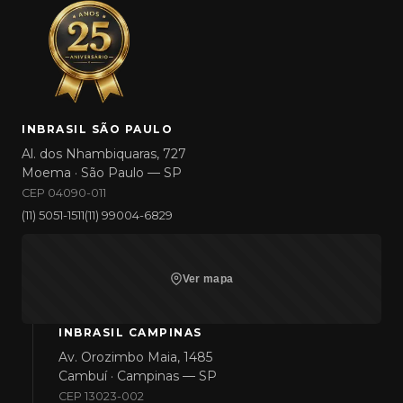
INBRASIL SÃO PAULO
Al. dos Nhambiquaras, 727
Moema · São Paulo — SP
CEP 04090-011
(11) 5051-1511
(11) 99004-6829
Ver mapa
INBRASIL CAMPINAS
Av. Orozimbo Maia, 1485
Cambuí · Campinas — SP
CEP 13023-002