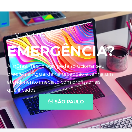
TEVE ALGUMA
EMERGÊNCIA?
A InBrasil Tecnologia pode solucionar seu
problema! Aguarde na recepção e tenha um
atendimento imediato com profissionais
qualificados.
SÃO PAULO