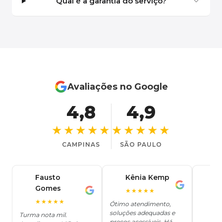
Qual é a garantia do serviço?
Avaliações no Google
4,8
4,9
★★★★★
★★★★★
CAMPINAS
SÃO PAULO
Fausto
Kênia Kemp
J
K
Gomes
C
F
★★★★★
J
O
★★★★★
Ótimo atendimento,
soluções adequadas e
★
Turma nota mil.
preços acessíveis. Há