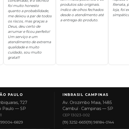
concertado, e o técnico
produtos são originais.
Renata, p
foi muito honesto
Indico de olhos fechados
loja, foi
quanto a probabilidade,
desde o atendimento até
simpática
me deixou a par de todos
a entrega do produto.
os riscos, mas graças a
Deus, deu certo de
arrumar e ficou perfeito!
Um serviço e um
atendimento de extrema
qualidade e muito
cuidado, sou muito
grata!!!
SÃO PAULO
INBRASIL CAMPINAS
biquaras, 727
Av. Orozimbo Maia, 1485
o Paulo — SP
Cambuí · Campinas — SP
1
CEP 13023-002
1) 99004-6829
(19) 3252-6651
(19) 98184-0144