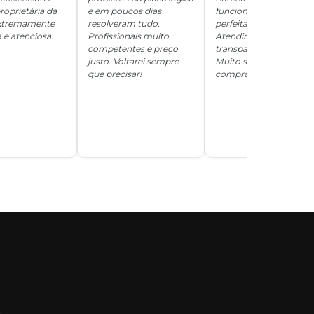
roprietária da
e em poucos dias
funcionando
 extremamente
resolveram tudo.
perfeitamente.
 e atenciosa.
Profissionais muito
Atendimento
competentes e preço
transparente e honesto
justo. Voltarei sempre
Muito satisfeita com a
que precisar!
compra!