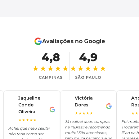
Avaliações no Google
4,8
4,9
★★★★★
★★★★★
CAMPINAS
SÃO PAULO
Jaqueline
Victória
An
Conde
Dores
Ro
V
A
J
Oliveira
★★★★★
★★
★★★★★
Já realizei duas compras
Fui muit
na inBrasil e recomendo
Trocaram
Achei que meu celular
muito! São atenciosos,
iPad na 
não teria como ser
têm muita paciência e os
rapidez e 