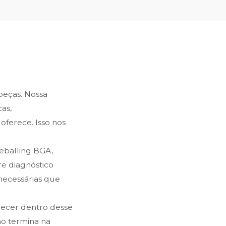
 peças. Nossa
as,
oferece. Isso nos
reballing BGA,
e diagnóstico
snecessárias que
recer dentro desse
ão termina na