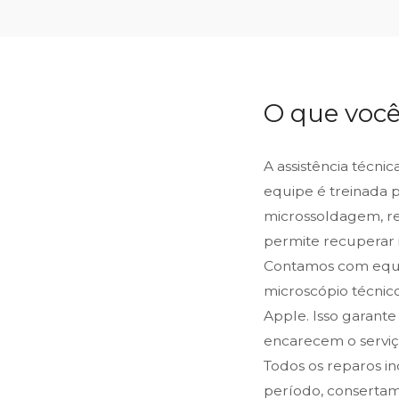
O que você
A assistência técni
equipe é treinada 
microssoldagem, reb
permite recuperar 
Contamos com equip
microscópio técnic
Apple. Isso garante
encarecem o serviço
Todos os reparos i
período, consertam