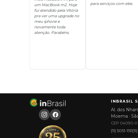
para serviços com eles.
um MacBook m2. Hoje
fui atendido pela Vitória
pra ver uma upgrade no
meu iphone e
novamente toda
atenção. Parabéns.
INBRASIL 
Al. dos Nham
Moema · Sã
CEP 04090-01
(11) 5051-1511
(1