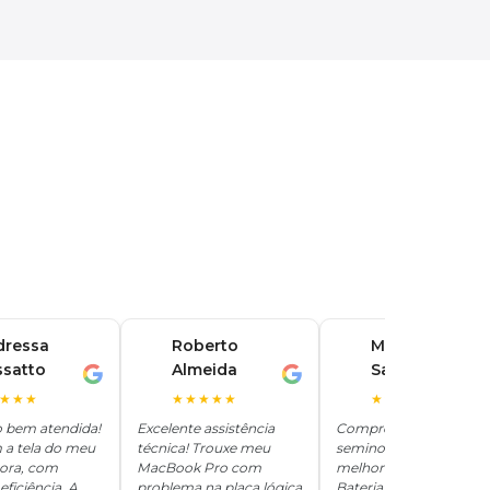
dressa
Roberto
Marina
ssatto
Almeida
Santos
R
M
★★★
★★★★★
★★★★★
o bem atendida!
Excelente assistência
Comprei um iPhone
 a tela do meu
técnica! Trouxe meu
seminovo aqui e ficou
hora, com
MacBook Pro com
melhor que novo.
eficiência. A
problema na placa lógica
Bateria 100%, tudo