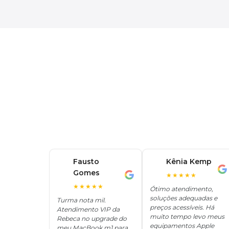
Fausto
Kênia Kemp
K
Gomes
F
★★★★★
★★★★★
Ótimo atendimento,
soluções adequadas e
Turma nota mil.
preços acessíveis. Há
Atendimento VIP da
muito tempo levo meus
Rebeca no upgrade do
equipamentos Apple
meu MacBook m1 para