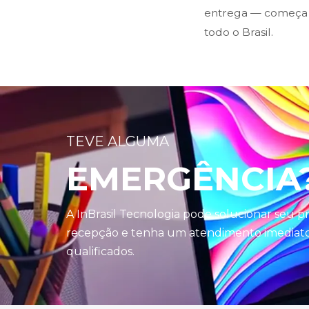
entrega — começa n
todo o Brasil.
TEVE ALGUMA
EMERGÊNCIA
A InBrasil Tecnologia pode solucionar seu 
recepção e tenha um atendimento imediato 
qualificados.