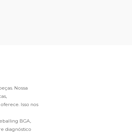
 peças. Nossa
as,
oferece. Isso nos
reballing BGA,
e diagnóstico