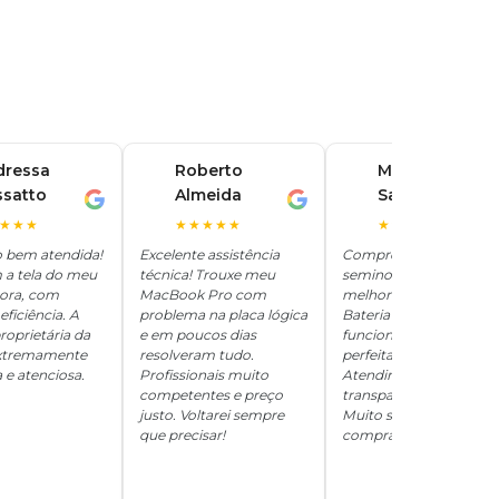
dressa
Roberto
Marina
ssatto
Almeida
Santos
R
M
★★★
★★★★★
★★★★★
o bem atendida!
Excelente assistência
Comprei um iPhone
 a tela do meu
técnica! Trouxe meu
seminovo aqui e ficou
hora, com
MacBook Pro com
melhor que novo.
eficiência. A
problema na placa lógica
Bateria 100%, tudo
roprietária da
e em poucos dias
funcionando
 extremamente
resolveram tudo.
perfeitamente.
 e atenciosa.
Profissionais muito
Atendimento
competentes e preço
transparente e honesto
justo. Voltarei sempre
Muito satisfeita com a
que precisar!
compra!