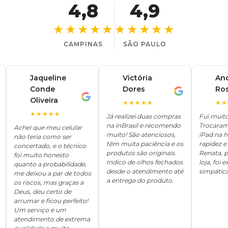
4,8
4,9
★★★★★
★★★★★
CAMPINAS
SÃO PAULO
Jaqueline
Victória
An
Conde
Dores
Ro
V
A
J
Oliveira
★★★★★
★★
★★★★★
Já realizei duas compras
Fui muit
na inBrasil e recomendo
Trocaram
Achei que meu celular
muito! São atenciosos,
iPad na 
não teria como ser
têm muita paciência e os
rapidez e 
concertado, e o técnico
produtos são originais.
Renata, p
foi muito honesto
Indico de olhos fechados
loja, foi
quanto a probabilidade,
desde o atendimento até
simpática
me deixou a par de todos
a entrega do produto.
os riscos, mas graças a
Deus, deu certo de
arrumar e ficou perfeito!
Um serviço e um
atendimento de extrema