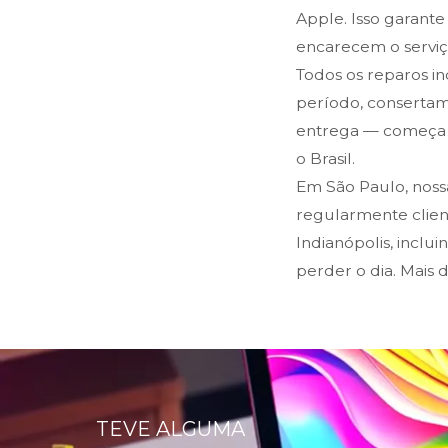
Apple. Isso garante
encarecem o serviço
Todos os reparos i
período, consertam
entrega — começa n
o Brasil.
Em São Paulo, nos
regularmente client
Indianópolis, inclu
perder o dia. Mais 
TEVE ALGUMA