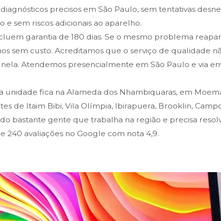
 diagnósticos precisos em São Paulo, sem tentativas desn
 e sem riscos adicionais ao aparelho.
ncluem garantia de 180 dias. Se o mesmo problema reapa
os sem custo. Acreditamos que o serviço de qualidade n
ela. Atendemos presencialmente em São Paulo e via env
sa unidade fica na Alameda dos Nhambiquaras, em Moe
es de Itaim Bibi, Vila Olímpia, Ibirapuera, Brooklin, Camp
indo bastante gente que trabalha na região e precisa reso
de 240 avaliações no Google com nota 4,9.