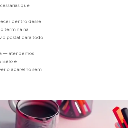
ecessárias que
recer dentro desse
ão termina na
io postal para todo
ma — atendemos
o Belo e
lver o aparelho sem