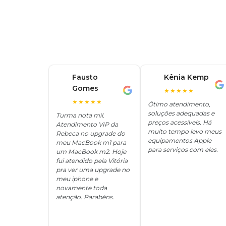
Fausto
Kênia Kemp
K
Gomes
F
★★★★★
★★★★★
Ótimo atendimento,
soluções adequadas e
Turma nota mil.
preços acessíveis. Há
Atendimento VIP da
muito tempo levo meus
Rebeca no upgrade do
equipamentos Apple
meu MacBook m1 para
para serviços com eles.
um MacBook m2. Hoje
fui atendido pela Vitória
pra ver uma upgrade no
meu iphone e
novamente toda
atenção. Parabéns.