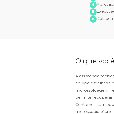
Aprovaç
Execução
Retirada
O que você
A assistência técni
equipe é treinada 
microssoldagem, reb
permite recuperar 
Contamos com equip
microscópio técnic