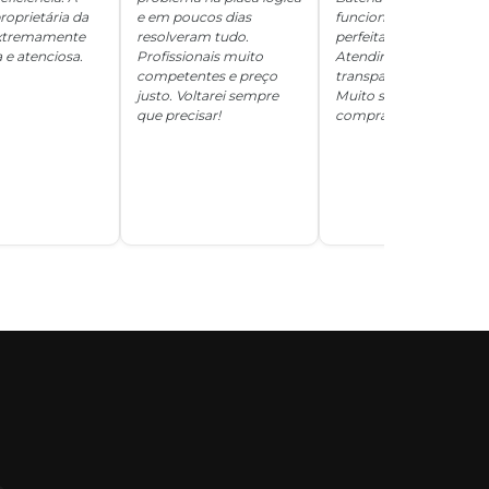
roprietária da
e em poucos dias
funcionando
 extremamente
resolveram tudo.
perfeitamente.
 e atenciosa.
Profissionais muito
Atendimento
competentes e preço
transparente e honesto
justo. Voltarei sempre
Muito satisfeita com a
que precisar!
compra!