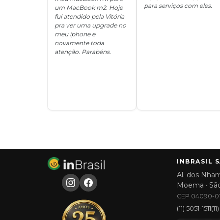
para serviços com eles.
um MacBook m2. Hoje
fui atendido pela Vitória
pra ver uma upgrade no
meu iphone e
novamente toda
atenção. Parabéns.
INBRASIL 
Al. dos Nham
Moema · Sã
CEP 04090-01
(11) 5051-1511
(1