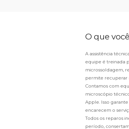
O que você
A assistência técni
equipe é treinada 
microssoldagem, reb
permite recuperar 
Contamos com equip
microscópio técnic
Apple. Isso garante
encarecem o serviço
Todos os reparos i
período, consertam