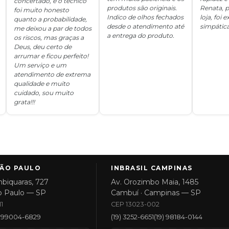
concertado, e o técnico
produtos são originais.
Renata, p
foi muito honesto
Indico de olhos fechados
loja, foi
quanto a probabilidade,
desde o atendimento até
simpática
me deixou a par de todos
a entrega do produto.
os riscos, mas graças a
Deus, deu certo de
arrumar e ficou perfeito!
Um serviço e um
atendimento de extrema
qualidade e muito
cuidado, sou muito
grata!!!
SÃO PAULO
INBRASIL CAMPINAS
biquaras, 727
Av. Orozimbo Maia, 1485
o Paulo — SP
Cambuí · Campinas — SP
1
CEP 13023-002
1) 99004-6829
(19) 3252-6651
(19) 98184-0144