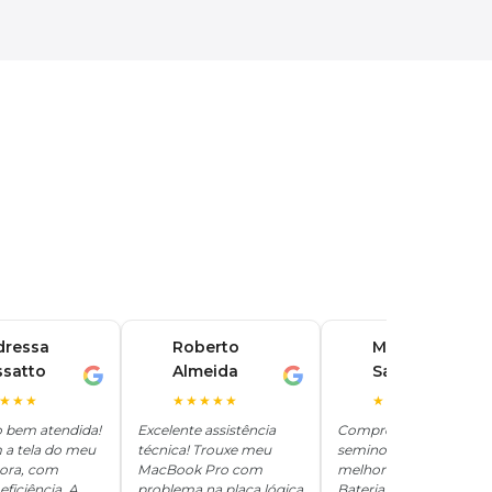
dressa
Roberto
Marina
ssatto
Almeida
Santos
R
M
★★★
★★★★★
★★★★★
o bem atendida!
Excelente assistência
Comprei um iPhone
 a tela do meu
técnica! Trouxe meu
seminovo aqui e ficou
hora, com
MacBook Pro com
melhor que novo.
eficiência. A
problema na placa lógica
Bateria 100%, tudo