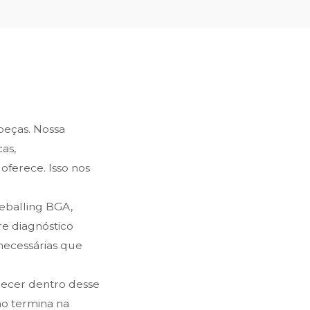
 peças. Nossa
as,
oferece. Isso nos
reballing BGA,
e diagnóstico
snecessárias que
recer dentro desse
ão termina na