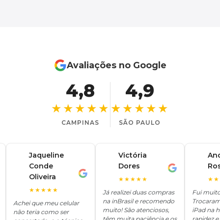
Avaliações no Google
4,8
4,9
★★★★★
★★★★★
CAMPINAS
SÃO PAULO
Jaqueline
Victória
An
Conde
Dores
Ro
V
A
J
Oliveira
★★★★★
★★
★★★★★
Já realizei duas compras
Fui muit
na inBrasil e recomendo
Trocaram
Achei que meu celular
muito! São atenciosos,
iPad na 
não teria como ser
têm muita paciência e os
rapidez e 