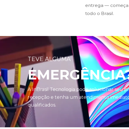
entrega — começa n
todo o Brasil.
TEVE ALGUMA
EMERGÊNCIA
A InBrasil Tecnologia pode solucionar seu 
recepção e tenha um atendimento imediato 
qualificados.