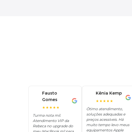
Fausto
Kênia Kemp
K
Gomes
F
★★★★★
★★★★★
Ótimo atendimento,
soluções adequadas e
Turma nota mil.
preços acessíveis. Há
Atendimento VIP da
muito tempo levo meus
Rebeca no upgrade do
equipamentos Apple
meu MacBook m1 para