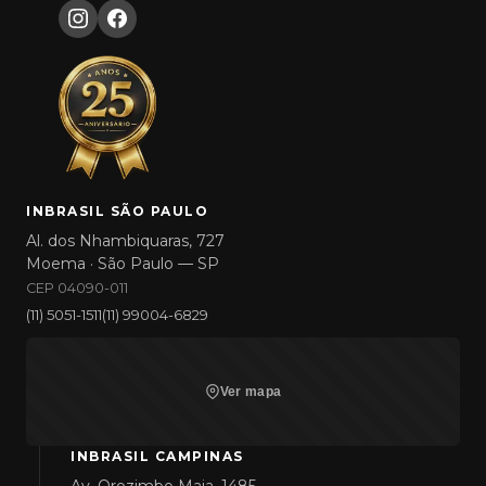
INBRASIL SÃO PAULO
Al. dos Nhambiquaras, 727
Moema · São Paulo — SP
CEP 04090-011
(11) 5051-1511
(11) 99004-6829
Ver mapa
INBRASIL CAMPINAS
Av. Orozimbo Maia, 1485