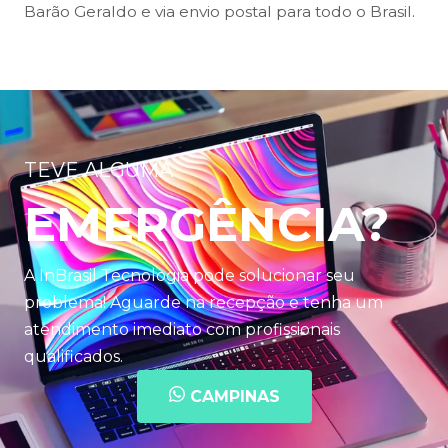
Barão Geraldo e via envio postal para todo o Brasil.
TEVE ALGUMA
EMERGÊNCIA?
A InBrasil Tecnologia pode solucionar seu
problema! Aguarde na recepção e tenha um
atendimento imediato com profissionais
qualificados.
CAMPINAS