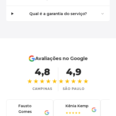
Qual é a garantia do serviço?
Avaliações no Google
4,8
4,9
★★★★★
★★★★★
CAMPINAS
SÃO PAULO
Fausto
Kênia Kemp
J
K
Gomes
C
F
★★★★★
J