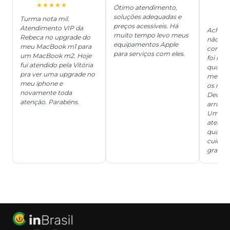
O
★★★★★
Ótimo atendimento,
soluções adequadas e
★
Turma nota mil.
preços acessíveis. Há
Atendimento VIP da
Achei q
muito tempo levo meus
Rebeca no upgrade do
não ter
equipamentos Apple
meu MacBook m1 para
concert
para serviços com eles.
um MacBook m2. Hoje
foi mui
fui atendido pela Vitória
quanto 
pra ver uma upgrade no
me deix
meu iphone e
os risc
novamente toda
Deus, d
atenção. Parabéns.
arrumar
Um ser
atendi
qualida
cuidad
grata!!!