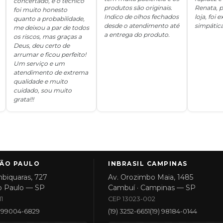
concertado, e o técnico
produtos são originais.
Renata, p
foi muito honesto
Indico de olhos fechados
loja, foi
quanto a probabilidade,
desde o atendimento até
simpática
me deixou a par de todos
a entrega do produto.
os riscos, mas graças a
Deus, deu certo de
arrumar e ficou perfeito!
Um serviço e um
atendimento de extrema
qualidade e muito
cuidado, sou muito
grata!!!
SÃO PAULO
INBRASIL CAMPINAS
biquaras, 727
Av. Orozimbo Maia, 1485
o Paulo — SP
Cambuí · Campinas — SP
1
CEP 13023-002
1) 99004-6829
(19) 3252-6651
(19) 98184-0144