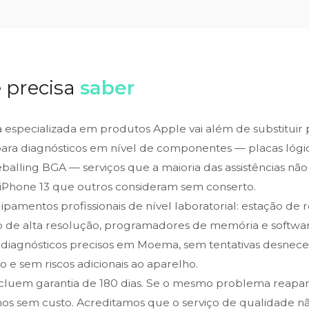
 precisa
saber
ca especializada em produtos Apple vai além de substituir
para diagnósticos em nível de componentes — placas lógic
alling BGA — serviços que a maioria das assistências não 
iPhone 13 que outros consideram sem conserto.
amentos profissionais de nível laboratorial: estação de 
o de alta resolução, programadores de memória e softwar
e diagnósticos precisos em Moema, sem tentativas desnece
 e sem riscos adicionais ao aparelho.
ncluem garantia de 180 dias. Se o mesmo problema reapa
os sem custo. Acreditamos que o serviço de qualidade n