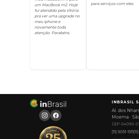
para serviços com eles.
um MacBook m2. Hoje
fui atendido pela Vitória
pra ver uma upgrade no
meu iphone e
novamente toda
atenção. Parabéns.
INBRASIL 
Al. dos Nham
Moema · Sã
CEP 04090-01
(11) 5051-1511
(1