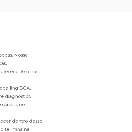
 peças. Nossa
as,
oferece. Isso nos
reballing BGA,
e diagnóstico
ssárias que
recer dentro desse
ão termina na