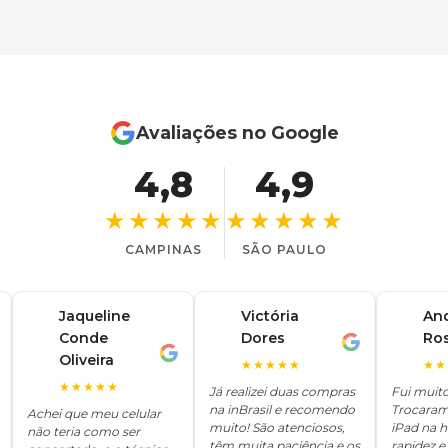
Avaliações no Google
4,8
4,9
★★★★★
★★★★★
CAMPINAS
SÃO PAULO
Jaqueline
Victória
An
Conde
Dores
Ro
V
A
J
Oliveira
★★★★★
★★
★★★★★
Já realizei duas compras
Fui muit
na inBrasil e recomendo
Trocaram
Achei que meu celular
muito! São atenciosos,
iPad na 
não teria como ser
têm muita paciência e os
rapidez e 