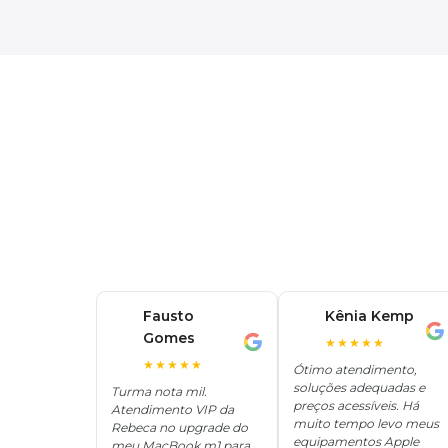
Fausto
Kênia Kemp
K
Gomes
F
★★★★★
★★★★★
Ótimo atendimento,
soluções adequadas e
Turma nota mil.
preços acessíveis. Há
Atendimento VIP da
muito tempo levo meus
Rebeca no upgrade do
equipamentos Apple
meu MacBook m1 para