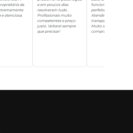
roprietária da
e em poucos dias
funcionando
 extremamente
resolveram tudo.
perfeitamente.
 e atenciosa.
Profissionais muito
Atendimento
competentes e preço
transparente e honesto
justo. Voltarei sempre
Muito satisfeita com a
que precisar!
compra!