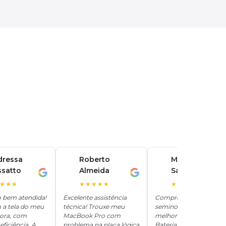
dressa
Roberto
Marina
ssatto
Almeida
Santos
R
M
★★★
★★★★★
★★★★★
o bem atendida!
Excelente assistência
Comprei um iPhone
 a tela do meu
técnica! Trouxe meu
seminovo aqui e ficou
hora, com
MacBook Pro com
melhor que novo.
eficiência. A
problema na placa lógica
Bateria 100%, tudo