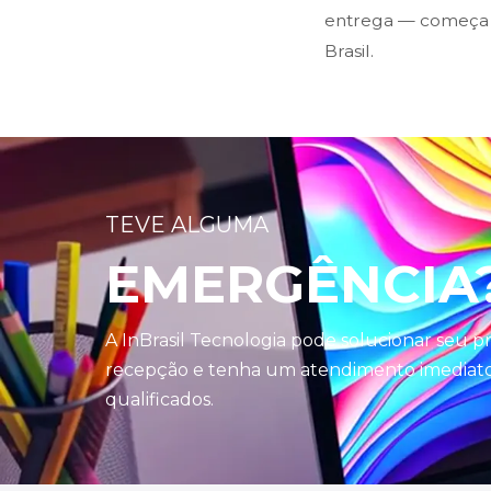
entrega — começa 
Brasil.
TEVE ALGUMA
EMERGÊNCIA
A InBrasil Tecnologia pode solucionar seu 
recepção e tenha um atendimento imediato 
qualificados.