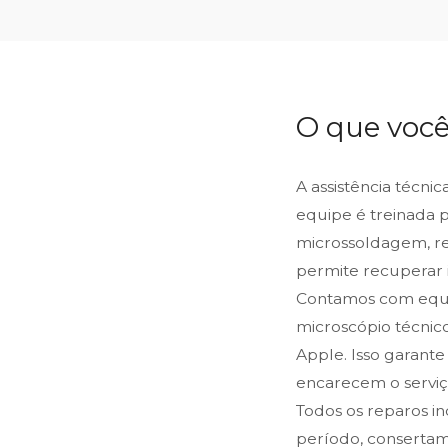
O que você
A assistência técni
equipe é treinada 
microssoldagem, reb
permite recuperar 
Contamos com equip
microscópio técnic
Apple. Isso garant
encarecem o serviço
Todos os reparos i
período, consertam