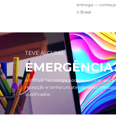
entrega — começa n
o Brasil.
TEVE ALGUMA
EMERGÊNCIA
A InBrasil Tecnologia pode solucionar seu 
recepção e tenha um atendimento imediato 
qualificados.