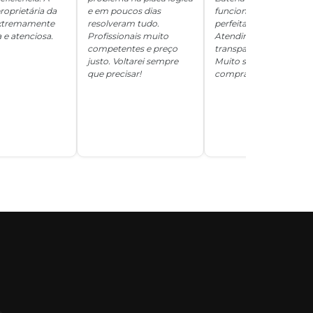
roprietária da
e em poucos dias
funcionando
 extremamente
resolveram tudo.
perfeitamente.
 e atenciosa.
Profissionais muito
Atendimento
competentes e preço
transparente e honesto
justo. Voltarei sempre
Muito satisfeita com a
que precisar!
compra!