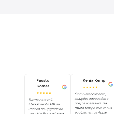
Fausto
Kênia Kemp
K
Gomes
F
★★★★★
★★★★★
Ótimo atendimento,
soluções adequadas e
Turma nota mil.
preços acessíveis. Há
Atendimento VIP da
muito tempo levo meus
Rebeca no upgrade do
equipamentos Apple
meu MacBook m1 para