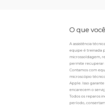
O que você
A assistência técni
equipe é treinada 
microssoldagem, reb
permite recuperar 
Contamos com equip
microscópio técnic
Apple. Isso garante
encarecem o serviço
Todos os reparos i
período, consertam