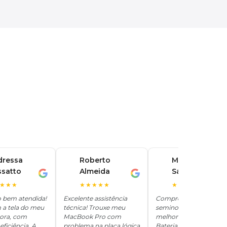
dressa
Roberto
Marina
ssatto
Almeida
Santos
R
M
★★★
★★★★★
★★★★★
o bem atendida!
Excelente assistência
Comprei um iPhone
 a tela do meu
técnica! Trouxe meu
seminovo aqui e ficou
hora, com
MacBook Pro com
melhor que novo.
eficiência. A
problema na placa lógica
Bateria 100%, tudo