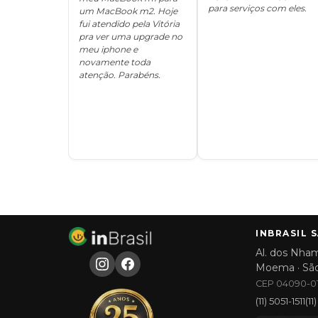
para serviços com eles.
um MacBook m2. Hoje
fui atendido pela Vitória
pra ver uma upgrade no
meu iphone e
novamente toda
atenção. Parabéns.
INBRASIL 
Al. dos Nham
Moema · Sã
CEP 04090-01
(11) 5051-1511
(1