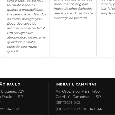
concertado, e o técnico
produtos são originais.
Renata, p
foi muito honesto
Indico de olhos fechados
loja, foi
quanto a probabilidade,
desde o atendimento até
simpática
me deixou a par de todos
a entrega do produto.
os riscos, mas graças a
Deus, deu certo de
arrumar e ficou perfeito!
Um serviço e um
atendimento de extrema
qualidade e muito
cuidado, sou muito
grata!!!
SÃO PAULO
INBRASIL CAMPINAS
biquaras, 727
Av. Orozimbo Maia, 1485
o Paulo — SP
Cambuí · Campinas — SP
1
CEP 13023-002
1) 99004-6829
(19) 3252-6651
(19) 98184-0144