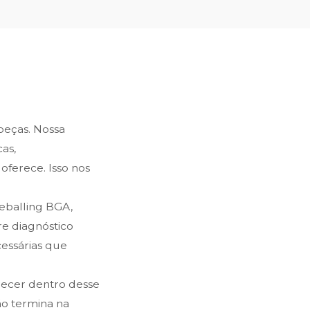
 peças. Nossa
as,
oferece. Isso nos
reballing BGA,
e diagnóstico
cessárias que
recer dentro desse
ão termina na