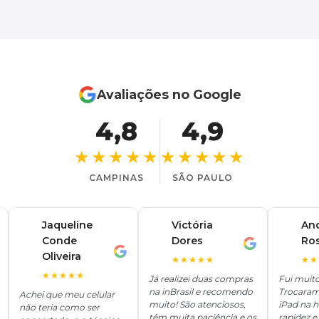
Avaliações no Google
4,8
4,9
★★★★★
★★★★★
CAMPINAS
SÃO PAULO
Jaqueline
Victória
An
Conde
Dores
Ro
V
A
J
Oliveira
★★★★★
★★
★★★★★
Já realizei duas compras
Fui muit
na inBrasil e recomendo
Trocaram
Achei que meu celular
muito! São atenciosos,
iPad na 
não teria como ser
têm muita paciência e os
rapidez e 