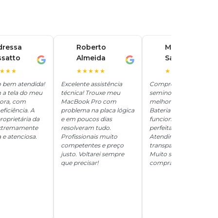
dressa
Roberto
Marina
ssatto
Almeida
Santos
R
M
★★★
★★★★★
★★★★★
o bem atendida!
Excelente assistência
Comprei um iPhone
 a tela do meu
técnica! Trouxe meu
seminovo aqui e ficou
hora, com
MacBook Pro com
melhor que novo.
eficiência. A
problema na placa lógica
Bateria 100%, tudo
roprietária da
e em poucos dias
funcionando
 extremamente
resolveram tudo.
perfeitamente.
 e atenciosa.
Profissionais muito
Atendimento
competentes e preço
transparente e honesto
justo. Voltarei sempre
Muito satisfeita com a
que precisar!
compra!