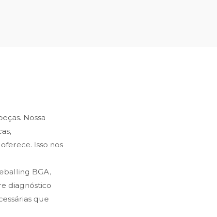
 peças. Nossa
as,
oferece. Isso nos
reballing BGA,
e diagnóstico
cessárias que