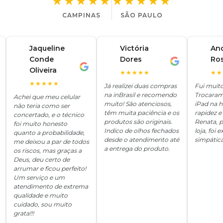
★★★★★
★★★★★
CAMPINAS
SÃO PAULO
Jaqueline
Victória
An
Conde
Dores
Ro
V
A
J
Oliveira
★★★★★
★★
★★★★★
Já realizei duas compras
Fui muit
na inBrasil e recomendo
Trocaram
Achei que meu celular
muito! São atenciosos,
iPad na 
não teria como ser
têm muita paciência e os
rapidez e 
concertado, e o técnico
produtos são originais.
Renata, p
foi muito honesto
Indico de olhos fechados
loja, foi
quanto a probabilidade,
desde o atendimento até
simpática
me deixou a par de todos
a entrega do produto.
os riscos, mas graças a
Deus, deu certo de
arrumar e ficou perfeito!
Um serviço e um
atendimento de extrema
qualidade e muito
cuidado, sou muito
grata!!!