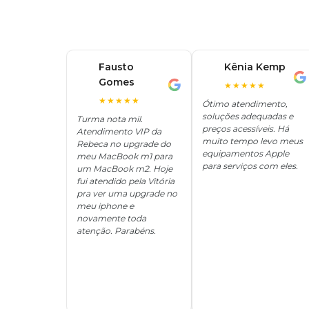
Fausto
Kênia Kemp
K
Gomes
F
★★★★★
★★★★★
Ótimo atendimento,
soluções adequadas e
Turma nota mil.
preços acessíveis. Há
Atendimento VIP da
muito tempo levo meus
Rebeca no upgrade do
equipamentos Apple
meu MacBook m1 para
para serviços com eles.
um MacBook m2. Hoje
fui atendido pela Vitória
pra ver uma upgrade no
meu iphone e
novamente toda
atenção. Parabéns.