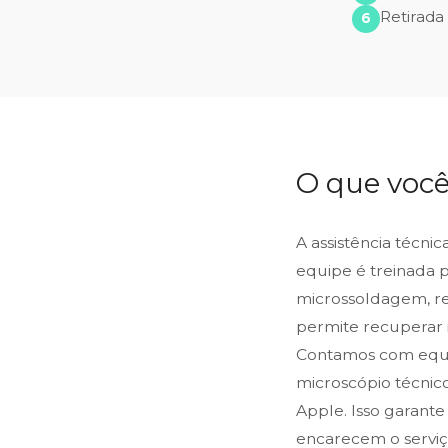
Retirada
O que você
A assistência técni
equipe é treinada 
microssoldagem, reb
permite recuperar 
Contamos com equip
microscópio técnic
Apple. Isso garante
encarecem o serviço