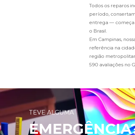
Todos os reparos i
período, consertam
entrega — começa n
o Brasil.
Em Campinas, nossa
referência na cida
região metropolitan
590 avaliações no 
TEVE ALGUMA
EMERGÊNCIA