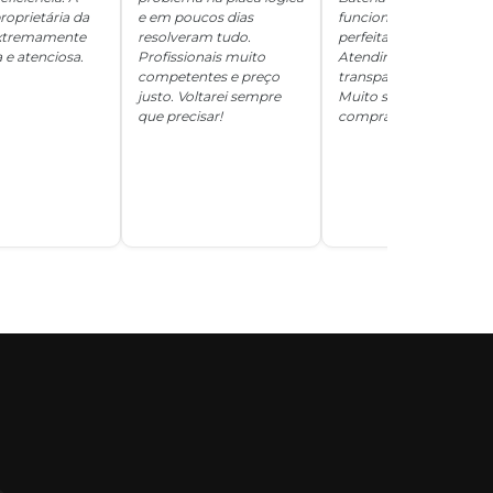
roprietária da
e em poucos dias
funcionando
 extremamente
resolveram tudo.
perfeitamente.
 e atenciosa.
Profissionais muito
Atendimento
competentes e preço
transparente e honesto
justo. Voltarei sempre
Muito satisfeita com a
que precisar!
compra!