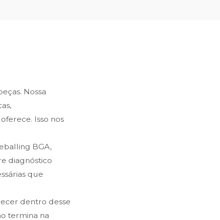
 peças. Nossa
as,
oferece. Isso nos
reballing BGA,
e diagnóstico
ssárias que
recer dentro desse
ão termina na