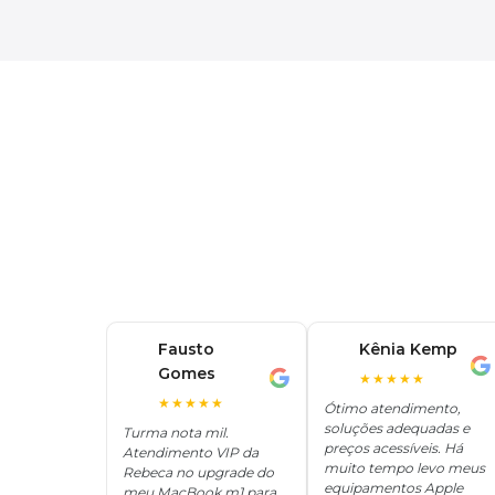
Fausto
Kênia Kemp
K
Gomes
F
★★★★★
★★★★★
Ótimo atendimento,
soluções adequadas e
Turma nota mil.
preços acessíveis. Há
Atendimento VIP da
muito tempo levo meus
Rebeca no upgrade do
equipamentos Apple
meu MacBook m1 para