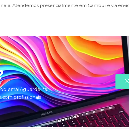
ela. Atendemos presencialmente em Cambuí e via envio 
?
problema! Aguarde na
com profissionais