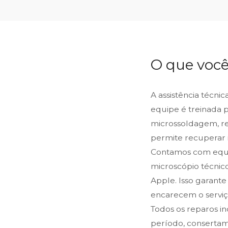
O que você
A assistência técni
equipe é treinada 
microssoldagem, reb
permite recuperar 
Contamos com equip
microscópio técnic
Apple. Isso garante
encarecem o serviço
Todos os reparos i
período, consertam