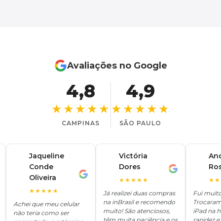
Avaliações no Google
4,8
4,9
★★★★★
★★★★★
CAMPINAS
SÃO PAULO
Jaqueline
Victória
An
Conde
Dores
Ro
V
A
J
Oliveira
★★★★★
★★
★★★★★
Já realizei duas compras
Fui muit
na inBrasil e recomendo
Trocaram
Achei que meu celular
muito! São atenciosos,
iPad na 
não teria como ser
têm muita paciência e os
rapidez e 