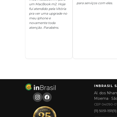
para serviços com eles.
um MacBook m2. Hoje
fui atendido pela Vitória
pra ver uma upgrade no
meu iphone e
novamente toda
atenção. Parabéns.
INBRASIL 
Al. dos Nham
Moema · Sã
CEP 04090-01
(11) 5051-1511
(1