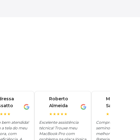
dressa
Roberto
Marina
ssatto
Almeida
Santos
R
M
★★★
★★★★★
★★★★★
o bem atendida!
Excelente assistência
Comprei um iPhone
 a tela do meu
técnica! Trouxe meu
seminovo aqui e ficou
hora, com
MacBook Pro com
melhor que novo.
eficiência. A
problema na placa lógica
Bateria 100%, tudo