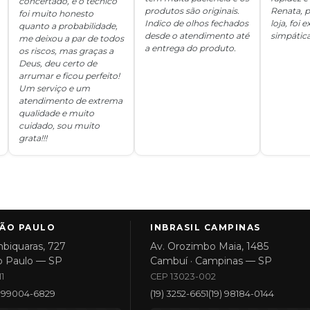
concertado, e o técnico
produtos são originais.
Renata, p
foi muito honesto
Indico de olhos fechados
loja, foi
quanto a probabilidade,
desde o atendimento até
simpática
me deixou a par de todos
a entrega do produto.
os riscos, mas graças a
Deus, deu certo de
arrumar e ficou perfeito!
Um serviço e um
atendimento de extrema
qualidade e muito
cuidado, sou muito
grata!!!
SÃO PAULO
INBRASIL CAMPINAS
biquaras, 727
Av. Orozimbo Maia, 1485
o Paulo — SP
Cambuí · Campinas — SP
1
CEP 13023-002
1) 99004-6829
(19) 3252-6651
(19) 98184-0144