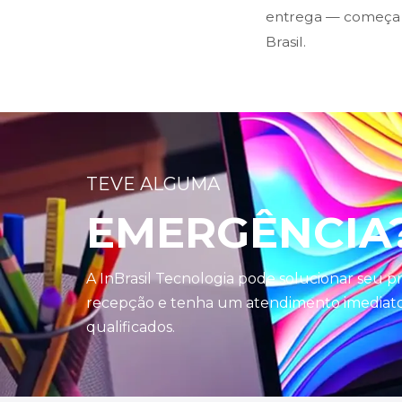
entrega — começa n
Brasil.
TEVE ALGUMA
EMERGÊNCIA
A InBrasil Tecnologia pode solucionar seu 
recepção e tenha um atendimento imediato 
qualificados.