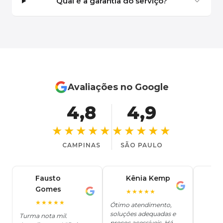
Qual é a garantia do serviço?
Avaliações no Google
4,8
4,9
★★★★★
★★★★★
CAMPINAS
SÃO PAULO
Fausto
Kênia Kemp
J
K
Gomes
C
F
★★★★★
J
O
★★★★★
Ótimo atendimento,
soluções adequadas e
★
Turma nota mil.
preços acessíveis. Há