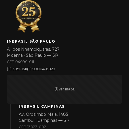
INBRASIL SÃO PAULO
Al. dos Nhambiquaras, 727
Moema · São Paulo — SP
CEP 04090-011
(11) 5051-1511
(11) 99004-6829
Ver mapa
INBRASIL CAMPINAS
Av. Orozimbo Maia, 1485
Cambuí · Campinas — SP
CEP 13023-002