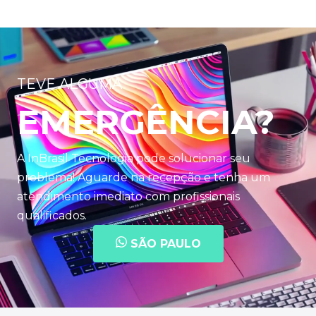
TEVE ALGUMA
EMERGÊNCIA?
A InBrasil Tecnologia pode solucionar seu
problema! Aguarde na recepção e tenha um
atendimento imediato com profissionais
qualificados.
SÃO PAULO