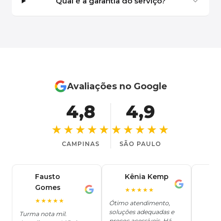
Qual é a garantia do serviço?
Avaliações no Google
4,8
4,9
★★★★★
★★★★★
CAMPINAS
SÃO PAULO
Fausto
Kênia Kemp
J
K
Gomes
C
F
★★★★★
J
O
★★★★★
Ótimo atendimento,
soluções adequadas e
★
Turma nota mil.
preços acessíveis. Há