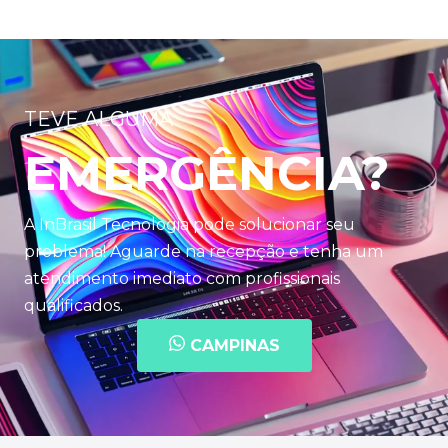
TEVE ALGUMA
EMERGÊNCIA?
A InBrasil Tecnologia pode solucionar seu
problema! Aguarde na recepção e tenha um
atendimento imediato com profissionais
qualificados.
CAMPINAS