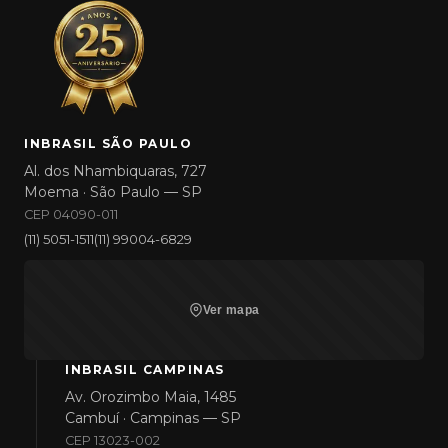
INBRASIL SÃO PAULO
Al. dos Nhambiquaras, 727
Moema · São Paulo — SP
CEP 04090-011
(11) 5051-1511
(11) 99004-6829
Ver mapa
INBRASIL CAMPINAS
Av. Orozimbo Maia, 1485
Cambuí · Campinas — SP
CEP 13023-002