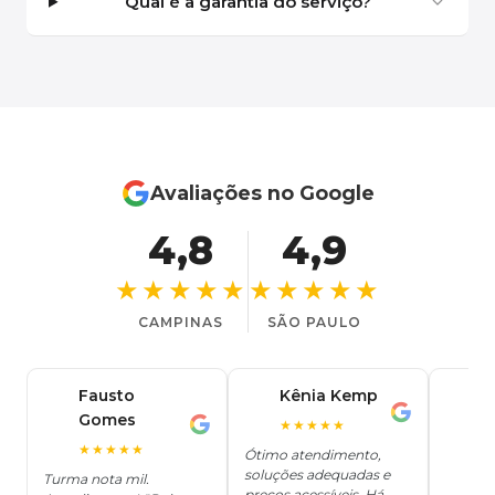
Qual é a garantia do serviço?
Avaliações no Google
4,8
4,9
★★★★★
★★★★★
CAMPINAS
SÃO PAULO
Fausto
Kênia Kemp
J
K
Gomes
C
F
★★★★★
J
O
★★★★★
Ótimo atendimento,
soluções adequadas e
★
Turma nota mil.
preços acessíveis. Há