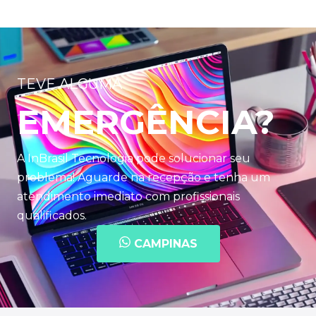
TEVE ALGUMA
EMERGÊNCIA?
A InBrasil Tecnologia pode solucionar seu
problema! Aguarde na recepção e tenha um
atendimento imediato com profissionais
qualificados.
CAMPINAS