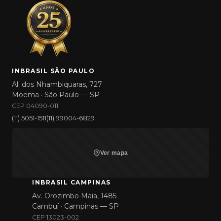
INBRASIL SÃO PAULO
Al. dos Nhambiquaras, 727
Moema · São Paulo — SP
CEP 04090-011
(11) 5051-1511
(11) 99004-6829
Ver mapa
INBRASIL CAMPINAS
Av. Orozimbo Maia, 1485
Cambuí · Campinas — SP
CEP 13023-002