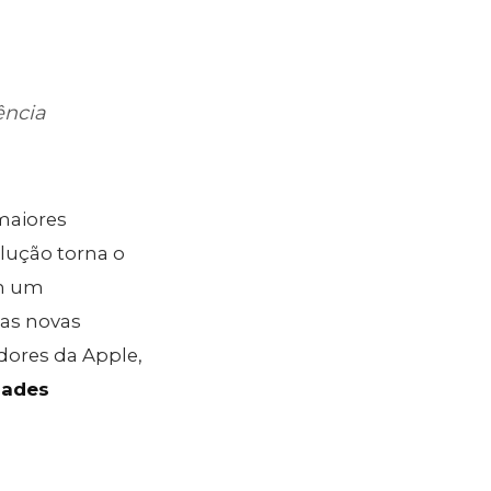
ência
maiores
olução torna o
em um
 as novas
dores da Apple,
dades