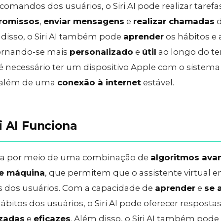
comandos dos usuários, o Siri AI pode realizar taref
romissos
,
enviar mensagens
e
realizar chamadas
d
 disso, o Siri AI também pode
aprender
os hábitos e 
tornando-se mais
personalizado
e
útil
ao longo do te
AI, é necessário ter um dispositivo Apple com o sistem
, além de uma
conexão à internet
estável.
i AI Funciona
iona por meio de uma combinação de
algoritmos ava
e máquina
, que permitem que o assistente virtual 
s dos usuários. Com a capacidade de
aprender
e
se 
ábitos dos usuários, o Siri AI pode oferecer resposta
izadas
e
eficazes
. Além disso, o Siri AI também pode