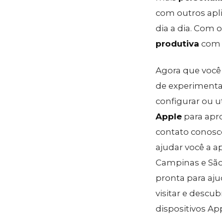
com outros apli
dia a dia. Com 
produtiva
com s
Agora que você 
de experimenta
configurar ou ut
Apple
para apro
contato conosco
ajudar você a 
Campinas e São 
pronta para aj
visitar e descu
dispositivos App