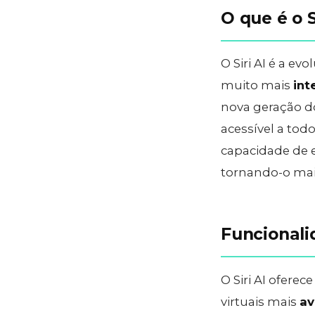
O que é o S
O Siri AI é a ev
muito mais
int
nova geração do
acessível a tod
capacidade de 
tornando-o ma
Funcionalid
O Siri AI ofer
virtuais mais
av