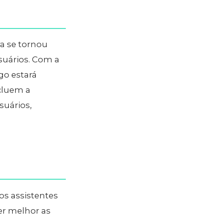
ra se tornou
suários. Com a
go estará
ncluem a
suários,
s assistentes
r melhor as