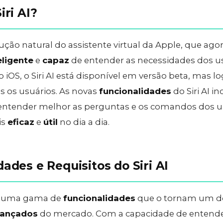
iri AI?
olução natural do assistente virtual da Apple, que ago
eligente
e
capaz
de entender as necessidades dos u
 iOS, o Siri AI está disponível em versão beta, mas lo
os os usuários. As novas
funcionalidades
do Siri AI i
entender melhor as perguntas e os comandos dos u
is
eficaz
e
útil
no dia a dia.
ades e Requisitos do Siri AI
ece uma gama de
funcionalidades
que o tornam um do
ançados
do mercado. Com a capacidade de entende