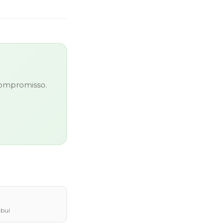
 compromisso.
mbuí