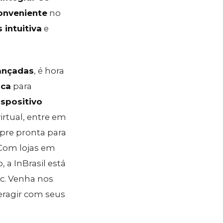
onveniente
no
 intuitiva
e
ançadas
, é hora
ica
para
ispositivo
irtual, entre em
mpre pronta para
 Com lojas em
 a InBrasil está
c. Venha nos
eragir com seus