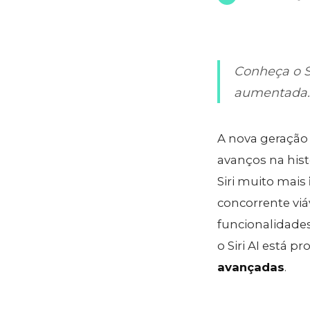
Conheça o Si
aumentada.
A nova geração
avanços na hist
Siri muito mais
concorrente vi
funcionalidade
o Siri AI está 
avançadas
.