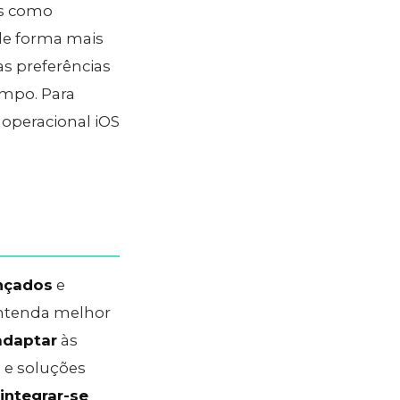
as como
e forma mais
as preferências
mpo. Para
a operacional iOS
nçados
e
entenda melhor
adaptar
às
s e soluções
integrar-se