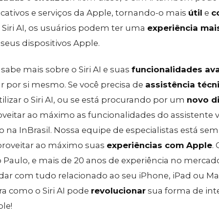
cativos e serviços da Apple, tornando-o mais
útil
e
c
o Siri AI, os usuários podem ter uma
experiência mais
eus dispositivos Apple.
sabe mais sobre o Siri AI e suas
funcionalidades av
r por si mesmo. Se você precisa de
assistência técn
ilizar o Siri AI, ou se está procurando por um
novo d
veitar ao máximo as funcionalidades do assistente v
 na InBrasil. Nossa equipe de especialistas está se
aproveitar ao máximo suas
experiências com Apple
.
Paulo, e mais de 20 anos de experiência no mercado,
udar com tudo relacionado ao seu iPhone, iPad ou Ma
bra como o Siri AI pode
revolucionar
sua forma de int
le!