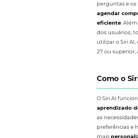
perguntas e os 
agendar comp
eficiente
. Além
dos usuários, 
utilizar o Siri 
27 ou superior
Como o Sir
O Siri AI func
aprendizado d
as necessidade
preferências e h
mais
personal