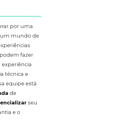
erar por uma
bre um mundo de
experiências
s podem fazer
 experiência
ia técnica e
sa equipe está
nda
de
encializar
seu
ntia e o