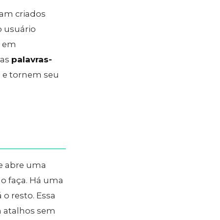
jam criados
o usuário
a em
mas
palavras-
as e tornem seu
le abre uma
ho faça. Há uma
 o resto. Essa
m atalhos sem