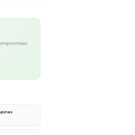
 compromisso.
mpinas