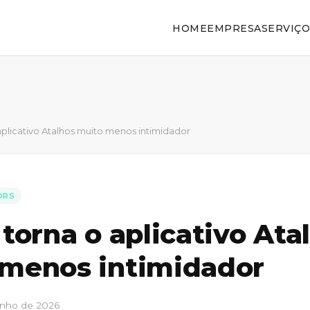
HOME
EMPRESA
SERVIÇO
aplicativo Atalhos muito menos intimidador
ORS
 torna o aplicativo Ata
 menos intimidador
unho de 2026