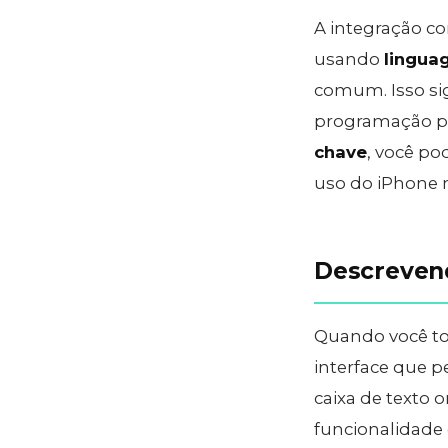
A integração co
usando
lingua
comum. Isso sig
programação pa
chave
, você po
uso do iPhone
Descreven
Quando você toc
interface que 
caixa de texto o
funcionalidade