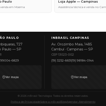
o Paulo
Loja Apple — Campinas
a e venda em Moema
Assistência técnica e venda no Ca
SÃO PAULO
INBRASIL CAMPINAS
biquaras, 727
Av. Orozimbo Maia, 1485
o Paulo — SP
Cambuí · Campinas — SP
1
CEP 13023-002
1) 99004-6829
(19) 3252-6651
(19) 98184-0144
Ver mapa
Ver mapa
©
2026
inBrasil Tecnologia. Todos os direitos reservados.
Política de Privacidade
Sobre a inBrasil
Blog
Agendar Atendimento