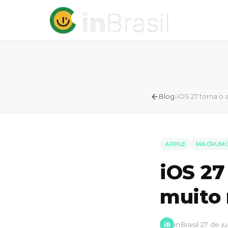
›
Blog
iOS 27 torna o 
APPLE
MACRUM
iOS 27
muito
inBrasil
·
27 de j
iB