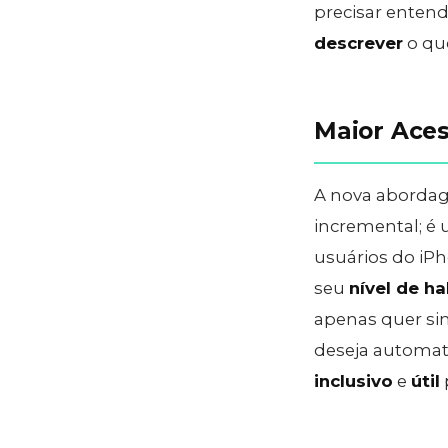
precisar enten
descrever
o que
Maior Aces
A nova abordag
incremental; é
usuários do iP
seu
nível de ha
apenas quer sim
deseja automati
inclusivo
e
útil