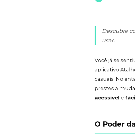
Descubra com
usar.
Você já se sent
aplicativo Atal
casuais. No ent
prestes a mudar
acessível
e
fác
O Poder d