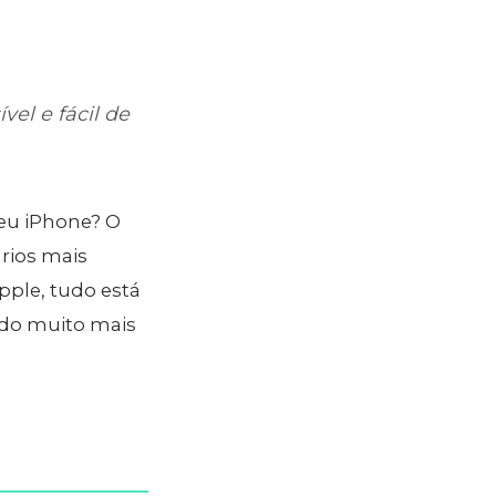
el e fácil de
seu iPhone? O
ários mais
pple, tudo está
ando muito mais