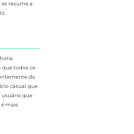
o se resume a
to.
horia
ra que todos os
dentemente do
uário casual que
o
usuário que
 é mais