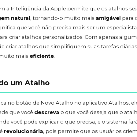
m a Inteligência da Apple permite que os atalhos se
gem natural
, tornando-o muito mais
amigável
para 
nifica que você não precisa mais ser um especialist
ra criar atalhos personalizados. Com apenas algu
de criar atalhos que simplifiquem suas tarefas diári
 muito mais
eficiente
.
do um Atalho
a no botão de Novo Atalho no aplicativo Atalhos, e
pede que você
descreva
o que você deseja que o atal
nde você pode explicar o que precisa, e o sistema fará
 é
revolucionária
, pois permite que os usuários crie