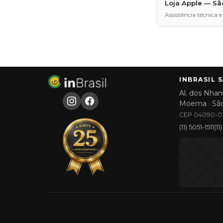
Loja Apple — Sã
Assistência técnic
INBRASIL 
Al. dos Nham
Moema · Sã
CEP 04090-01
(11) 5051-1511
(1