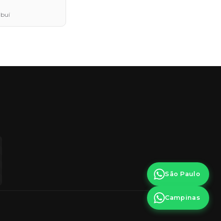
mbuí
São Paulo
Campinas