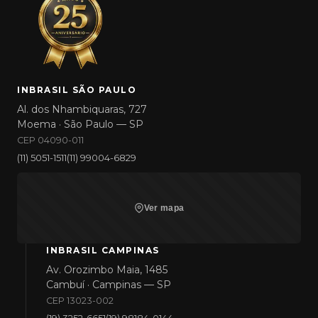
INBRASIL SÃO PAULO
Al. dos Nhambiquaras, 727
Moema · São Paulo — SP
CEP 04090-011
(11) 5051-1511
(11) 99004-6829
Ver mapa
INBRASIL CAMPINAS
Av. Orozimbo Maia, 1485
Cambuí · Campinas — SP
CEP 13023-002