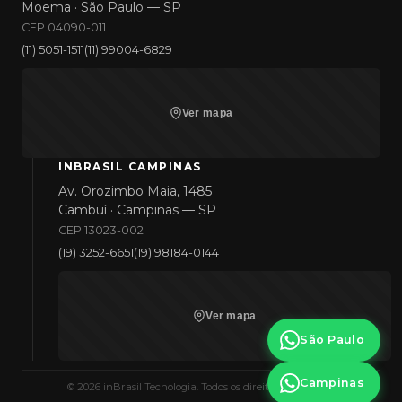
Moema · São Paulo — SP
CEP 04090-011
(11) 5051-1511
(11) 99004-6829
Ver mapa
INBRASIL CAMPINAS
Av. Orozimbo Maia, 1485
Cambuí · Campinas — SP
CEP 13023-002
(19) 3252-6651
(19) 98184-0144
Ver mapa
São Paulo
Campinas
©
2026
inBrasil Tecnologia. Todos os direitos reservados.