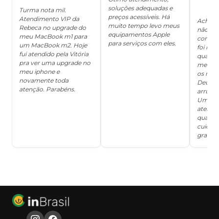
soluções adequadas e
★
Turma nota mil.
preços acessíveis. Há
Atendimento VIP da
Achei q
muito tempo levo meus
Rebeca no upgrade do
não ter
equipamentos Apple
meu MacBook m1 para
concert
para serviços com eles.
um MacBook m2. Hoje
foi mui
fui atendido pela Vitória
quanto 
pra ver uma upgrade no
me deix
meu iphone e
os risc
novamente toda
Deus, d
atenção. Parabéns.
arrumar
Um ser
atendi
qualida
cuidad
grata!!!