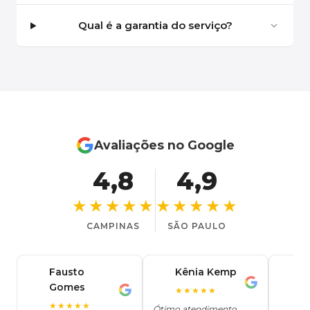
Qual é a garantia do serviço?
Avaliações no Google
4,8
4,9
★★★★★
★★★★★
CAMPINAS
SÃO PAULO
Fausto
Kênia Kemp
J
K
Gomes
C
F
★★★★★
J
O
★★★★★
Ótimo atendimento,