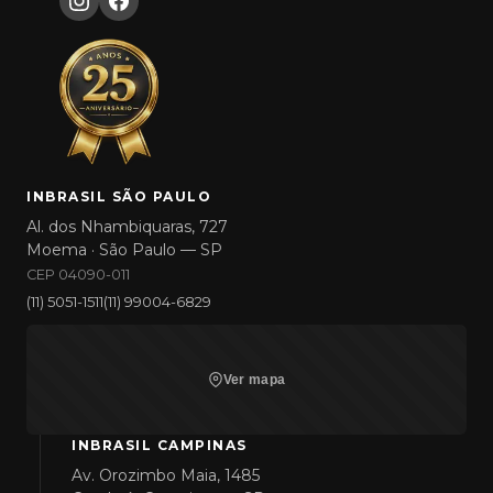
INBRASIL SÃO PAULO
Al. dos Nhambiquaras, 727
Moema · São Paulo — SP
CEP 04090-011
(11) 5051-1511
(11) 99004-6829
Ver mapa
INBRASIL CAMPINAS
Av. Orozimbo Maia, 1485