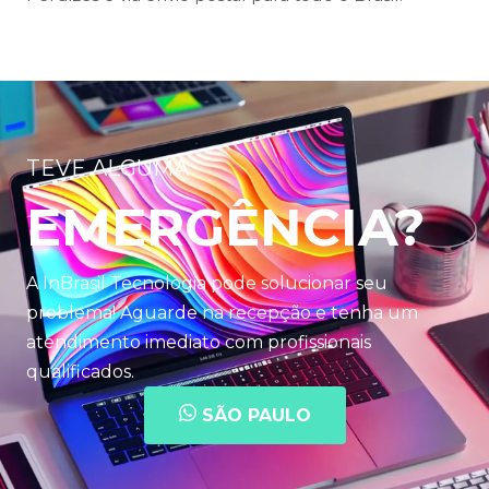
TEVE ALGUMA
EMERGÊNCIA?
A InBrasil Tecnologia pode solucionar seu
problema! Aguarde na recepção e tenha um
atendimento imediato com profissionais
qualificados.
SÃO PAULO