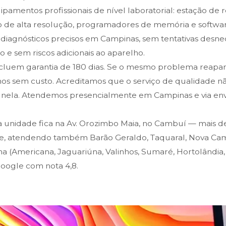
amentos profissionais de nível laboratorial: estação de 
o de alta resolução, programadores de memória e softwar
 diagnósticos precisos em Campinas, sem tentativas desne
 e sem riscos adicionais ao aparelho.
ncluem garantia de 180 dias. Se o mesmo problema reapa
os sem custo. Acreditamos que o serviço de qualidade n
ela. Atendemos presencialmente em Campinas e via envi
 unidade fica na Av. Orozimbo Maia, no Cambuí — mais d
de, atendendo também Barão Geraldo, Taquaral, Nova Cam
a (Americana, Jaguariúna, Valinhos, Sumaré, Hortolândia, 
Google com nota 4,8.