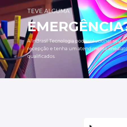
TEVE ALGUMA
EMERGÊNCIA
A InBrasil Tecnologia pode solucionar seu 
recepção e tenha um atendimento imediato 
qualificados.