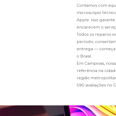
Contamos com equip
microscópio técnic
Apple. Isso garante
encarecem o serviço
Todos os reparos i
período, consertam
entrega — começa n
o Brasil.
Em Campinas, nossa
referência na cida
região metropolitan
590 avaliações no 