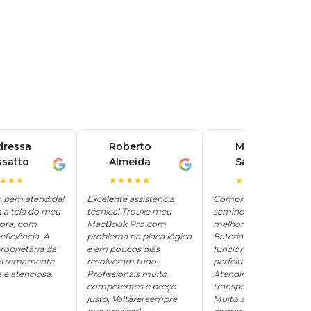
dressa
Roberto
Marina
ssatto
Almeida
Santos
R
M
★★★
★★★★★
★★★★★
o bem atendida!
Excelente assistência
Comprei um iPhone
 a tela do meu
técnica! Trouxe meu
seminovo aqui e ficou
hora, com
MacBook Pro com
melhor que novo.
eficiência. A
problema na placa lógica
Bateria 100%, tudo
roprietária da
e em poucos dias
funcionando
 extremamente
resolveram tudo.
perfeitamente.
 e atenciosa.
Profissionais muito
Atendimento
competentes e preço
transparente e honesto
justo. Voltarei sempre
Muito satisfeita com a