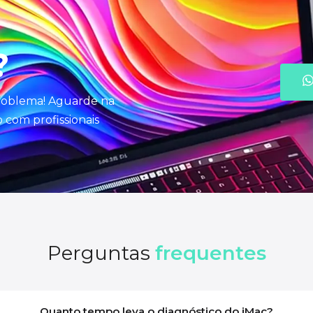
?
problema! Aguarde na
com profissionais
Perguntas
frequentes
Quanto tempo leva o diagnóstico do iMac?