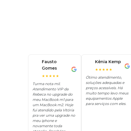
Fausto
Kênia Kemp
K
Gomes
F
★★★★★
★★★★★
Ótimo atendimento,
soluções adequadas e
Turma nota mil.
preços acessíveis. Há
Atendimento VIP da
muito tempo levo meus
Rebeca no upgrade do
equipamentos Apple
meu MacBook m1 para
para serviços com eles.
um MacBook m2. Hoje
fui atendido pela Vitória
pra ver uma upgrade no
meu iphone e
novamente toda