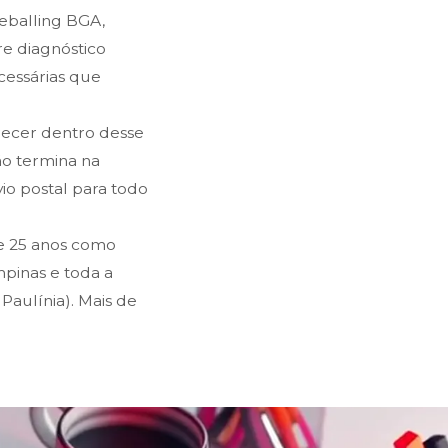
reballing BGA,
e diagnóstico
cessárias que
recer dentro desse
ão termina na
o postal para todo
e 25 anos como
pinas e toda a
Paulínia). Mais de