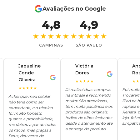
Avaliações no Google
4,8
4,9
★★★★★
★★★★★
CAMPINAS
SÃO PAULO
Jaqueline
Victória
An
Conde
Dores
Ro
V
A
J
Oliveira
★★★★★
★★
★★★★★
Já realizei duas compras
Fui muit
na inBrasil e recomendo
Trocaram
Achei que meu celular
muito! São atenciosos,
iPad na 
não teria como ser
têm muita paciência e os
rapidez e 
concertado, e o técnico
produtos são originais.
Renata, p
foi muito honesto
Indico de olhos fechados
loja, foi
quanto a probabilidade,
desde o atendimento até
simpática
me deixou a par de todos
a entrega do produto.
os riscos, mas graças a
Deus, deu certo de