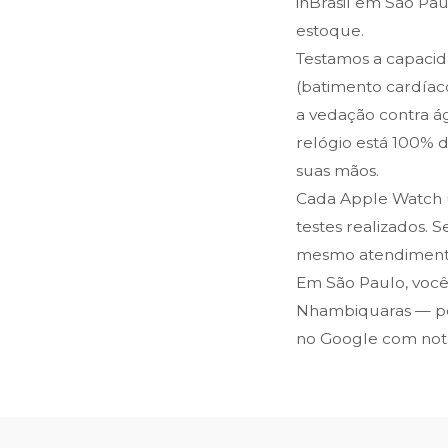
inBrasil em São Pau
estoque.
Testamos a capacid
(batimento cardíaco
a vedação contra á
relógio está 100% 
suas mãos.
Cada Apple Watch us
testes realizados.
mesmo atendimento.
Em São Paulo, você
Nhambiquaras — pert
no Google com nota