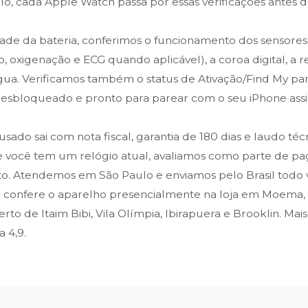
lo, cada Apple Watch passa por essas verificações antes d
ade da bateria, conferimos o funcionamento dos sensore
, oxigenação e ECG quando aplicável), a coroa digital, a 
gua. Verificamos também o status de Ativação/Find My par
desbloqueado e pronto para parear com o seu iPhone ass
ado sai com nota fiscal, garantia de 180 dias e laudo té
 Se você tem um relógio atual, avaliamos como parte de 
 Atendemos em São Paulo e enviamos pelo Brasil todo v
 confere o aparelho presencialmente na loja em Moema,
o de Itaim Bibi, Vila Olímpia, Ibirapuera e Brooklin. Mai
 4,9.