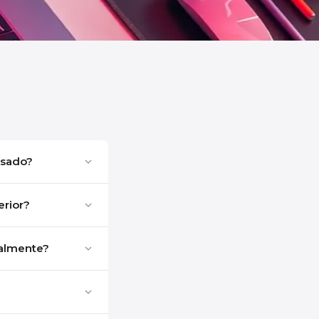
usado?
rior?
malmente?