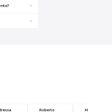
ento?
dressa
Roberto
Marina