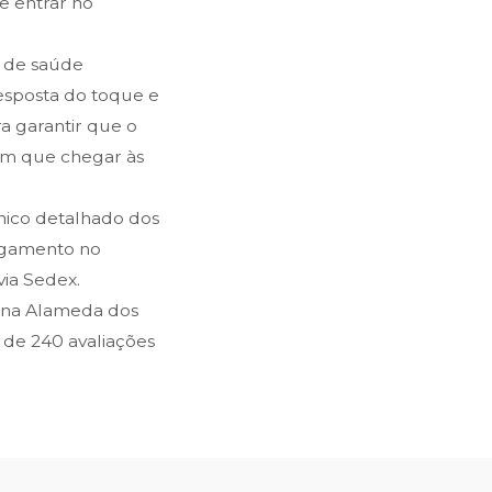
e entrar no
s de saúde
resposta do toque e
a garantir que o
im que chegar às
cnico detalhado dos
pagamento no
ia Sedex.
 na Alameda dos
s de 240 avaliações