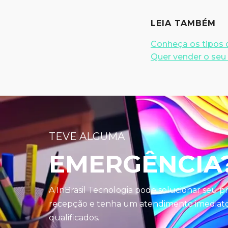
LEIA TAMBÉM
Conheça os tipos 
Quer vender o seu
TEVE ALGUMA
EMERGÊNCIA
A InBrasil Tecnologia pode solucionar seu 
recepção e tenha um atendimento imediato 
qualificados.