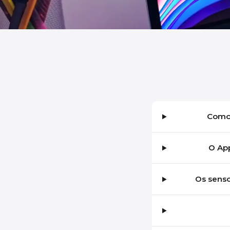
Como 
O Ap
Os senso